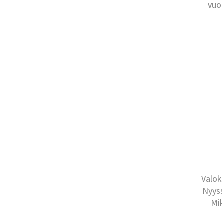
vuo
Valok
Nyyss
Mi