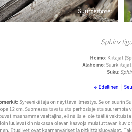
Suurperhoset
Sphinx ligu
Heimo
: Kiitäjät (S
Alaheimo
: Suurkiitäjä
Suku
:
Sphi
← Edellinen
│
Seu
omerkit:
Syreenikiitäjä on näyttävä ilmestys. Se on suurin Su
 jopa 12 cm. Suomessa tavatuista perhoslajeista suurempia voiv
puvat maahamme vaeltajina, eli näillä ei ole täällä vakituista 
llöin luulevatkin niskassa olevan kasvoja muistuttavan kuvion
ainen. Etusiivet ovat kaarnanväriset ja pitkittäisjuovaiset. 