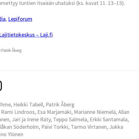
mettyy tuntien itseään uhatuksi (ks. kuvat 11. 13–15).
dia
,
Lepiforum
jitietokeskus – Laji.fi
3 Patrik Åberg
me, Heikki Tabell, Patrik Åberg
 Rami Lindroos, Esa Marjamäki, Marianne Niemelä, Allan
en, Jari ja Irene Räty, Teppo Salmela, Erkki Santamala,
Håkan Söderholm, Päivi Torkki, Tarmo Virtanen, Jukka
Eino Ylönen