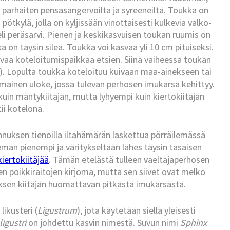
 parhaiten pensasangervoilta ja syreeneiltä. Toukka on
tkylä, jolla on kyljissään vinottaisesti kulkevia valko-
eli peräsarvi. Pienen ja keskikasvuisen toukan ruumis on
on täysin sileä. Toukka voi kasvaa yli 10 cm pituiseksi.
vaa koteloitumispaikkaa etsien. Siinä vaiheessa toukan
). Lopulta toukka koteloituu kuivaan maa-ainekseen tai
imainen uloke, jossa tulevan perhosen imukärsä kehittyy.
kuin mäntykiitäjän, mutta lyhyempi kuin kiertokiitäjän
tii kotelona.
annuksen tienoilla iltahämärän laskettua pörräilemässä
hieman pienempi ja väritykseltään lähes täysin tasaisen
kiertokiitäjää
. Tämän etelästä tulleen vaeltajaperhosen
en poikkiraitojen kirjoma, mutta sen siivet ovat melko
ksen kiitäjän huomattavan pitkästä imukärsästä.
likusteri (
Ligustrum
), jota käytetään siellä yleisesti
ligustri
on johdettu kasvin nimestä. Suvun nimi
Sphinx