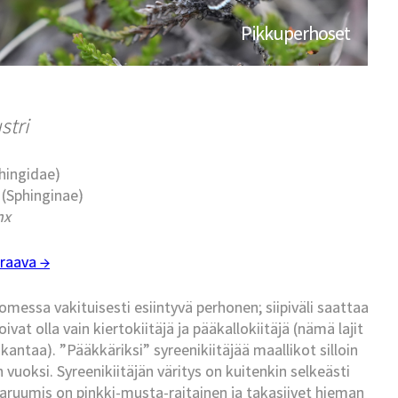
Pikkuperhoset
stri
phingidae)
t (Sphinginae)
nx
raava →
omessa vakituisesti esiintyvä perhonen; siipiväli saattaa
at olla vain kiertokiitäjä ja pääkallokiitäjä (nämä lajit
kantaa). ”Pääkkäriksi” syreenikiitäjää maallikot silloin
 vuoksi. Syreenikiitäjän väritys on kuitenkin selkeästi
Takaruumis on pinkki-musta-raitainen ja takasiivet hieman