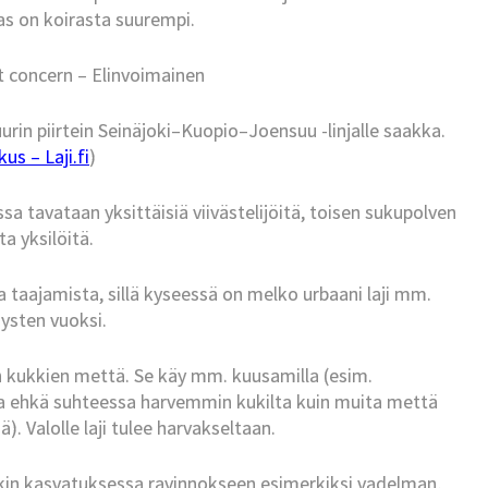
as on koirasta suurempi.
t concern – Elinvoimainen
uurin piirtein Seinäjoki–Kuopio–Joensuu -linjalle saakka.
us – Laji.fi
)
a tavataan yksittäisiä viivästelijöitä, toisen sukupolven
ta yksilöitä.
a taajamista, sillä kyseessä on melko urbaani laji mm.
ysten vuoksi.
en kukkien mettä. Se käy mm. kuusamilla (esim.
tapaa ehkä suhteessa harvemmin kukilta kuin muita mettä
ä). Valolle laji tulee harvakseltaan.
akin kasvatuksessa ravinnokseen esimerkiksi vadelman,