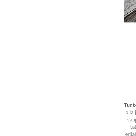
Tunt
olla
saa
tä
eril