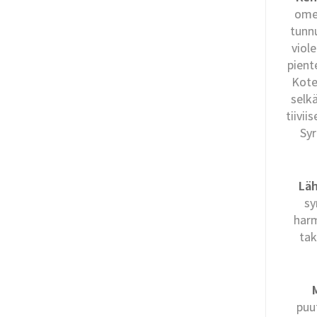
omen
tunnu
viol
pient
Kote
selk
tiivi
Syr
Läh
sy
harm
tak
puu