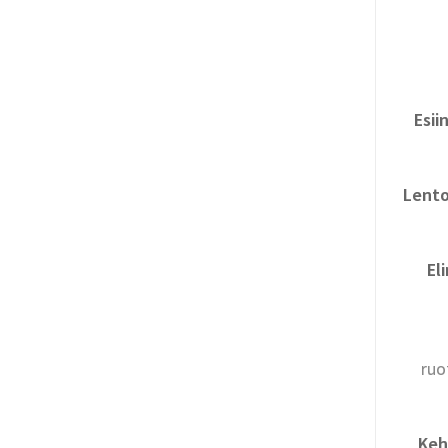
Esii
Lento
El
ruo
Keh