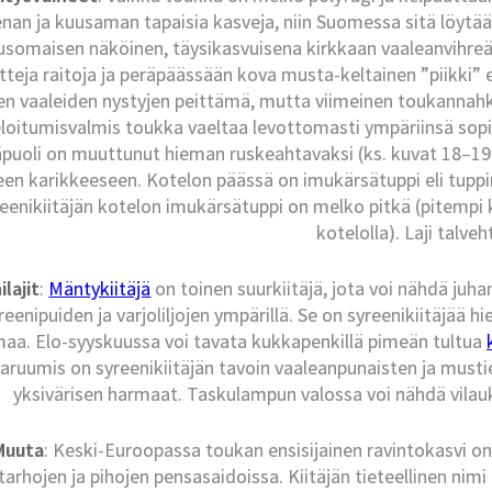
an ja kuusaman tapaisia kasveja, niin Suomessa sitä löytää
somaisen näköinen, täysikasvuisena kirkkaan vaaleanvihreä pö
etteja raitoja ja peräpäässään kova musta-keltainen ”piikki” 
en vaaleiden nystyjen peittämä, mutta viimeinen toukannahka 
loitumisvalmis toukka vaeltaa levottomasti ympäriinsä sopi
äpuoli on muuttunut hieman ruskeahtavaksi (ks. kuvat 18–19
iseen karikkeeseen. Kotelon päässä on imukärsätuppi eli tupp
eenikiitäjän kotelon imukärsätuppi on melko pitkä (pitempi 
kotelolla). Laji talveh
ilajit
:
Mäntykiitäjä
on toinen suurkiitäjä, jota voi nähdä juh
reenipuiden ja varjoliljojen ympärillä. Se on syreenikiitäjää 
aa. Elo-syyskuussa voi tavata kukkapenkillä pimeän tultua
aruumis on syreenikiitäjän tavoin vaaleanpunaisten ja musti
yksivärisen harmaat. Taskulampun valossa voi nähdä vilau
Muuta
: Keski-Euroopassa toukan ensisijainen ravintokasvi on 
tarhojen ja pihojen pensasaidoissa. Kiitäjän tieteellinen nimi