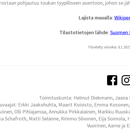
rostaan pohjautuu toukan tyypilliseen asentoon, johon se jäh
Lajista muualla
:
Wikipe
Tilastotietojen lähde
:
Suomen La
Päivitetty viimeksi: 8.1.202
Toimituskunta: Helmut Diekmann, Jaana Ih
uvaajat: Erkki Jaakohuhta, Maarit Koivisto, Emma Kosonen,
önen, Olli Pihlajamaa, Annukka Pirkkalainen, Markku Ruuskan
ka Schafroth, Matti Selänne, Kimmo Silvonen, Eija Soimola, 
Vuorinen, Aarne ja 