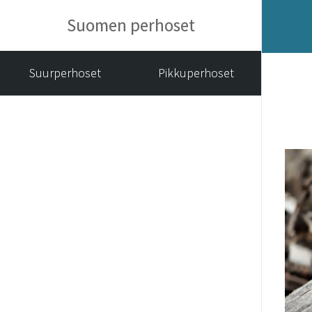
Suomen perhoset
Suurperhoset
Pikkuperhoset