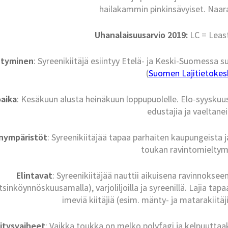
hailakammin pinkinsävyiset. Naar
Uhanalaisuusarvio 2019:
LC = Leas
ntyminen
: Syreenikiitäjä esiintyy Etelä- ja Keski-Suomessa s
(
Suomen Lajitietokesk
aika
: Kesäkuun alusta heinäkuun loppupuolelle. Elo-syyskuuss
edustajia ja vaeltanei
inympäristöt
: Syreenikiitäjää tapaa parhaiten kaupungeista j
toukan ravintomieltym
Elintavat
: Syreenikiitäjää nauttii aikuisena ravinnokse
tsinköynnöskuusamalla), varjoliljoilla ja syreenillä. Lajia 
imeviä kiitäjiä (esim. mänty- ja matarakiitäji
itysvaiheet
: Vaikka toukka on melko polyfagi ja kelpuutta