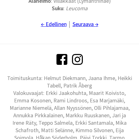
Alaheimo
: Villakkaat (Lymantriinae)
Suku
:
Leucoma
← Edellinen
│
Seuraava →
Toimituskunta: Helmut Diekmann, Jaana Ihme, Heikki
Tabell, Patrik Åberg
Valokuvaajat: Erkki Jaakohuhta, Maarit Koivisto,
Emma Kosonen, Rami Lindroos, Esa Marjamäki,
Marianne Niemelä, Allan Nyyssönen, Olli Pihlajamaa,
Annukka Pirkkalainen, Markku Ruuskanen, Jari ja
Irene Räty, Teppo Salmela, Erkki Santamala, Mika
Schafroth, Matti Selänne, Kimmo Silvonen, Eija
Soimola, Håkan Söderholm, Päivi Torkki, Tarmo