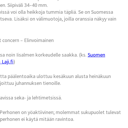
nen. Siipiväli 34–40 mm.
issä voi olla heikkoja tummia täpliä. Se on Suomessa
itseva. Lisäksi on välimuotoja, joilla oranssia näkyy vain
t concern – Elinvoimainen
sa noin Iisalmen korkeudelle saakka. (ks.
Suomen
Laji.fi
)
utta päälentoaika ulottuu kesäkuun alusta heinäkuun
joittuu juhannuksen tienoille.
vavissa seka- ja lehtimetsissä.
. Perhonen on yöaktiivinen; molemmat sukupuolet tulevat
 perhonen ei käytä mitään ravintoa.