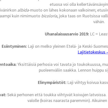
etuosa voi olla kellertävänsävyi
ivänirkon
albida
-muoto on lähes kokonaan valkoinen; etusiiv
saampi kuin nimimuoto
bicoloria
, joka taas on Ruotsissa vall
vähän.
Uhanalaisuusarvio 2019:
LC = Leas
Esiintyminen:
Laji on melko yleinen Etelä- ja Keski-Suomes
Lajitietokeskus – 
entoaika:
Yksittäisiä perhosia voi tavata jo toukokuussa, m
puoleenväliin saakka. Lennon huippu si
Elinympäristöt:
Laji viihtyy koivua kas
vat:
Sekä perhonen että toukka viihtyvät koivujen latvoissa
valolle (koiras naarasta paremmin). Aikuinen