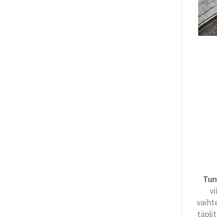
Tun
vi
vaiht
täpli