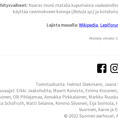
hitysvaiheet:
Naaras munii matalia kupumaisia vaaleanvihre
käyttää ravinnokseen koivuja (
Betula sp.
) ja koteloi
Lajista muualla:
Wikipedia
,
Lepifor
Päivitetty viimeksi: 2
Toimituskunta: Helmut Diekmann, Jaana Ih
uvaajat: Erkki Jaakohuhta, Maarit Koivisto, Emma Kosonen,
önen, Olli Pihlajamaa, Annukka Pirkkalainen, Markku Ruuskan
ka Schafroth, Matti Selänne, Kimmo Silvonen, Eija Soimola, 
Vuorinen, Aarne ja 
© 2022 Suomen perhoset, Al