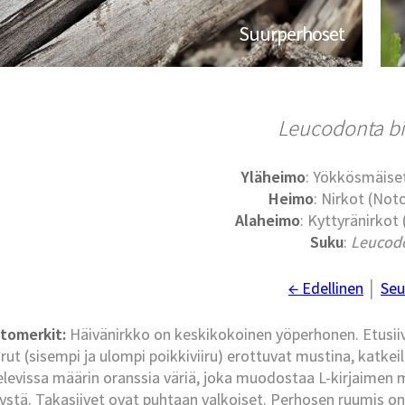
Suurperhoset
Leucodonta bi
Yläheimo
: Yökkösmäise
Heimo
: Nirkot (No
Alaheimo
: Kyttyränirkot
Suku
:
Leucod
← Edellinen
│
Seu
tomerkit:
Häivänirkko on keskikokoinen yöperhonen. Etusiive
irut (sisempi ja ulompi poikkiviiru) erottuvat mustina, katkeile
elevissa määrin oranssia väriä, joka muodostaa L-kirjaimen
tystä. Takasiivet ovat puhtaan valkoiset. Perhosen ruumis o