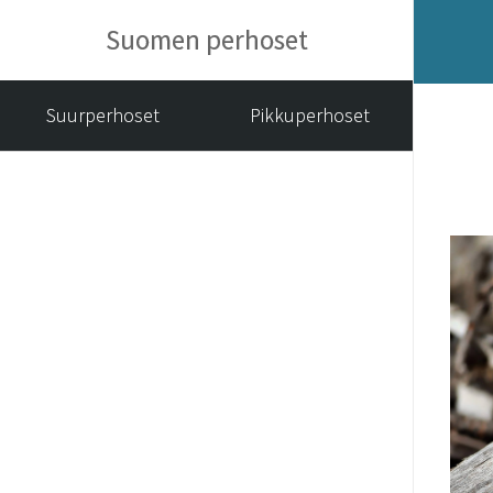
Suomen perhoset
Suurperhoset
Pikkuperhoset