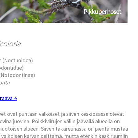
Pikkuperhoset
coloria
t (Noctuoidea)
todontidae)
 (Notodontinae)
onta
raava →
t ovat puhtaan valkoiset ja siiven keskiosassa olevat
vina juovina. Poikkiviirujen väliin jäävällä alueella on
 muotoisen alueen. Siiven takareunassa on pientä mustaa
n valkoisen karvan peittämä, mutta etenkin keskiruumiin