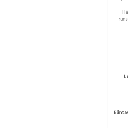
Hä
run
L
Elinta