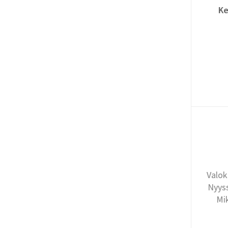
Ke
Valok
Nyyss
Mi