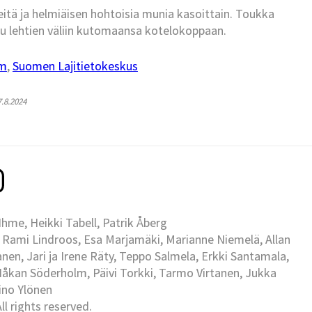
itä ja helmiäisen hohtoisia munia kasoittain. Toukka
tuu lehtien väliin kutomaansa kotelokoppaan.
um
,
Suomen Lajitietokeskus
7.8.2024
me, Heikki Tabell, Patrik Åberg
 Rami Lindroos, Esa Marjamäki, Marianne Niemelä, Allan
en, Jari ja Irene Räty, Teppo Salmela, Erkki Santamala,
Håkan Söderholm, Päivi Torkki, Tarmo Virtanen, Jukka
Eino Ylönen
l rights reserved.