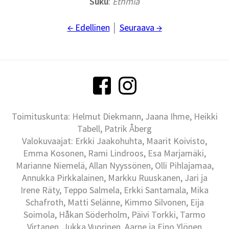
Suku
:
Ethmia
← Edellinen
│
Seuraava →
Toimituskunta: Helmut Diekmann, Jaana Ihme, Heikki
Tabell, Patrik Åberg
Valokuvaajat: Erkki Jaakohuhta, Maarit Koivisto,
Emma Kosonen, Rami Lindroos, Esa Marjamäki,
Marianne Niemelä, Allan Nyyssönen, Olli Pihlajamaa,
Annukka Pirkkalainen, Markku Ruuskanen, Jari ja
Irene Räty, Teppo Salmela, Erkki Santamala, Mika
Schafroth, Matti Selänne, Kimmo Silvonen, Eija
Soimola, Håkan Söderholm, Päivi Torkki, Tarmo
Virtanen, Jukka Vuorinen, Aarne ja Eino Ylönen