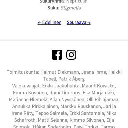
Sukuryhmä
: Nepticulini
Suku
:
Stigmella
← Edellinen
│
Seuraava →
Toimituskunta: Helmut Diekmann, Jaana Ihme, Heikki
Tabell, Patrik Åberg
Valokuvaajat: Erkki Jaakohuhta, Maarit Koivisto,
Emma Kosonen, Rami Lindroos, Esa Marjamäki,
Marianne Niemelä, Allan Nyyssönen, Olli Pihlajamaa,
Annukka Pirkkalainen, Markku Ruuskanen, Jari ja
Irene Räty, Teppo Salmela, Erkki Santamala, Mika
Schafroth, Matti Selänne, Kimmo Silvonen, Eija
Soimola, Håkan Söderholm, Päivi Torkki, Tarmo