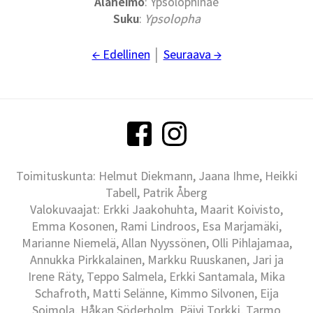
Alaheimo
: Ypsolophinae
Suku
:
Ypsolopha
← Edellinen
│
Seuraava →
Toimituskunta: Helmut Diekmann, Jaana Ihme, Heikki
Tabell, Patrik Åberg
Valokuvaajat: Erkki Jaakohuhta, Maarit Koivisto,
Emma Kosonen, Rami Lindroos, Esa Marjamäki,
Marianne Niemelä, Allan Nyyssönen, Olli Pihlajamaa,
Annukka Pirkkalainen, Markku Ruuskanen, Jari ja
Irene Räty, Teppo Salmela, Erkki Santamala, Mika
Schafroth, Matti Selänne, Kimmo Silvonen, Eija
Soimola, Håkan Söderholm, Päivi Torkki, Tarmo