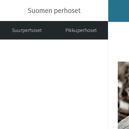
Suomen perhoset
Suurperhoset
Pikkuperhoset