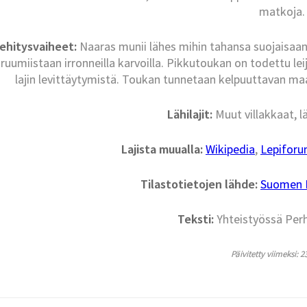
matkoja.
ehitysvaiheet:
Naaras munii lähes mihin tahansa suojaisaa
ruumiistaan irronneilla karvoilla. Pikkutoukan on todettu l
lajin levittäytymistä. Toukan tunnetaan kelpuuttavan maai
Lähilajit:
Muut villakkaat, 
Lajista muualla:
Wikipedia
,
Lepifor
Tilastotietojen lähde:
Suomen La
Teksti:
Yhteistyössä Per
Päivitetty viimeksi: 2