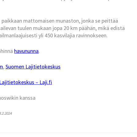
n paikkaan mattomaisen munaston, jonka se peittää
eijailevan tuulen mukaan jopa 20 km päähän, mikä edistä
lmanlaajuisesti yli 450 kasvilajia ravinnokseen.
lähinnä
havununna
.
um
,
Suomen Lajitietokeskus
jitietokeskus – Laji.fi
hoswikin kanssa
3.2.2024