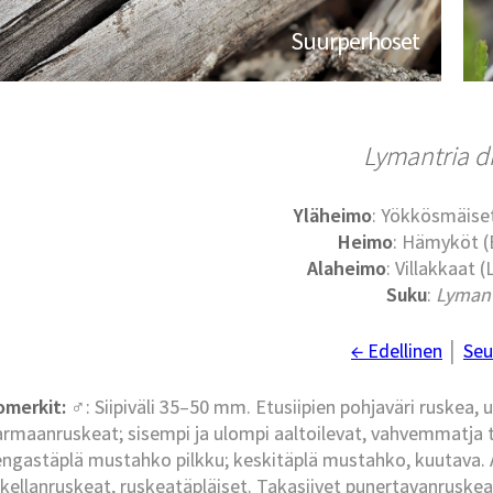
Suurperhoset
Lymantria d
Yläheimo
: Yökkösmäise
Heimo
: Hämyköt (
Alaheimo
: Villakkaat 
Suku
:
Lymant
← Edellinen
│
Seu
omerkit:
♂: Siipiväli 35–50 mm. Etusiipien pohjaväri ruskea
armaanruskeat; sisempi ja ulompi aaltoilevat, vahvemmatja 
ngastäplä mustahko pilkku; keskitäplä mustahko, kuutava. 
kellanruskeat, ruskeatäpläiset. Takasiivet punertavanruske