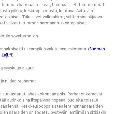
viirut tumman harmaanruskeat, hampaalliset, tummemmat
musta pilkku; keskitäplä musta, kuutava. Aaltoviiru
täpläiset. Takasiivet valkeahkot; subterminaalijuova
pset valkeat, tumman harmaanruskeatäpläiset.
ointiin soveltumaton
ennäköisesti useampikin vakituinen esiintymä. (
Suomen
Laji.fi
)
ta syyskuun alkuun
ja niiden reunamat
on surkastunut lähes kokonaan pois. Perhoset keräävät
ää aurinkoisina iltapäivinä nopeaa, puolelta toiselle
ikaan lennä. Keski-eurooppalaisten lehtinunnanaaraiden
tojen naaraiden on todettu pystyvän lentämään pitkiäkin