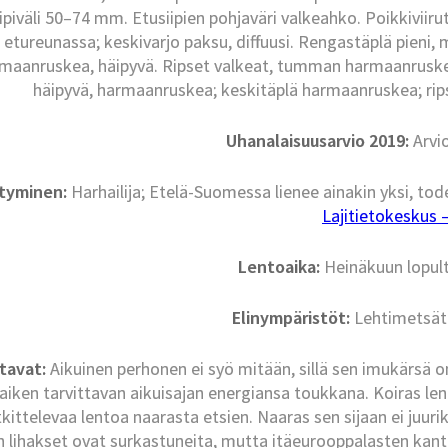
iipiväli 50–74 mm. Etusiipien pohjaväri valkeahko. Poikki
etureunassa; keskivarjo paksu, diffuusi. Rengastäplä pieni, 
maanruskea, häipyvä. Ripset valkeat, tumman harmaanruskea
häipyvä, harmaanruskea; keskitäplä harmaanruskea; ri
Uhanalaisuusarvio 2019:
Arvi
ntyminen:
Harhailija; Etelä-Suomessa lienee ainakin yksi, tod
Lajitietokeskus – 
Lentoaika:
Heinäkuun lopul
Elinympäristöt:
Lehtimetsät 
ntavat:
Aikuinen perhonen ei syö mitään, sillä sen imukärsä 
aiken tarvittavan aikuisajan energiansa toukkana. Koiras lent
kittelevaa lentoa naarasta etsien. Naaras sen sijaan ei juur
en lihakset ovat surkastuneita, mutta itäeurooppalasten kan