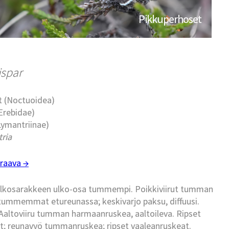
Pikkuperhoset
ispar
t (Noctuoidea)
Erebidae)
(Lymantriinae)
ria
raava →
, ulkosarakkeen ulko-osa tummempi. Poikkiviirut tumman
tummemmat etureunassa; keskivarjo paksu, diffuusi.
Aaltoviiru tumman harmaanruskea, aaltoileva. Ripset
at; reunavyö tummanruskea; ripset vaaleanruskeat.