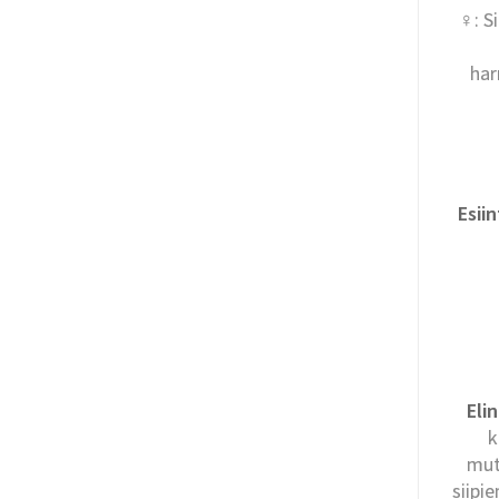
♀: S
har
Esii
Eli
k
mut
siipi