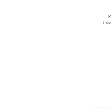
K
taka