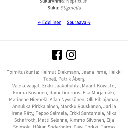
Sukuryhmä
: Nepticulini
Suku
:
Stigmella
← Edellinen
│
Seuraava →
Toimituskunta: Helmut Diekmann, Jaana Ihme, Heikki
Tabell, Patrik Åberg
Valokuvaajat: Erkki Jaakohuhta, Maarit Koivisto,
Emma Kosonen, Rami Lindroos, Esa Marjamäki,
Marianne Niemelä, Allan Nyyssönen, Olli Pihlajamaa,
Annukka Pirkkalainen, Markku Ruuskanen, Jari ja
Irene Räty, Teppo Salmela, Erkki Santamala, Mika
Schafroth, Matti Selänne, Kimmo Silvonen, Eija
Soimola, Håkan Söderholm, Päivi Torkki, Tarmo