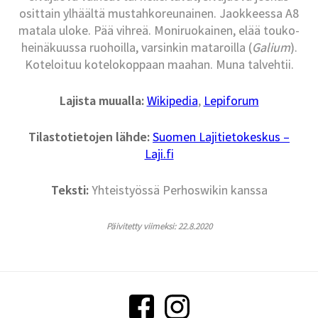
osittain ylhäältä mustahkoreunainen. Jaokkeessa A8
matala uloke. Pää vihreä. Moniruokainen, elää touko-
heinäkuussa ruohoilla, varsinkin mataroilla (
Galium
).
Koteloituu kotelokoppaan maahan. Muna talvehtii.
Lajista muualla:
Wikipedia
,
Lepiforum
Tilastotietojen lähde:
Suomen Lajitietokeskus –
Laji.fi
Teksti:
Yhteistyössä Perhoswikin kanssa
Päivitetty viimeksi: 22.8.2020