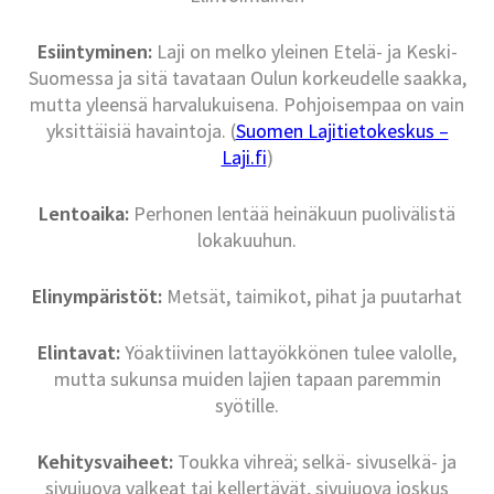
Esiintyminen:
Laji on melko yleinen Etelä- ja Keski-
Suomessa ja sitä tavataan Oulun korkeudelle saakka,
mutta yleensä harvalukuisena. Pohjoisempaa on vain
yksittäisiä havaintoja. (
Suomen Lajitietokeskus –
Laji.fi
)
Lentoaika:
Perhonen lentää heinäkuun puolivälistä
lokakuuhun.
Elinympäristöt:
Metsät, taimikot, pihat ja puutarhat
Elintavat:
Yöaktiivinen lattayökkönen tulee valolle,
mutta sukunsa muiden lajien tapaan paremmin
syötille.
Kehitysvaiheet:
Toukka vihreä; selkä- sivuselkä- ja
sivujuova valkeat tai kellertävät, sivujuova joskus