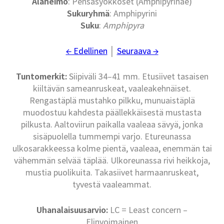
Alaheimo
: Pensasyökköset (Amphipyrinae)
Sukuryhmä
: Amphipyrini
Suku
:
Amphipyra
← Edellinen
│
Seuraava →
Tuntomerkit:
Siipiväli 34–41 mm. Etusiivet tasaisen
kiiltävän sameanruskeat, vaaleakehnäiset.
Rengastäplä mustahko pilkku, munuaistäplä
muodostuu kahdesta päällekkäisestä mustasta
pilkusta. Aaltoviirun paikalla vaaleaa sävyä, jonka
sisäpuolella tummempi varjo. Etureunassa
ulkosarakkeessa kolme pientä, vaaleaa, enemmän tai
vähemmän selvää täplää. Ulkoreunassa rivi heikkoja,
mustia puolikuita. Takasiivet harmaanruskeat,
tyvestä vaaleammat.
Uhanalaisuusarvio:
LC = Least concern –
Elinvoimainen