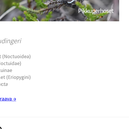
Pikkuperhoset
udingeri
t (Noctuoidea)
Noctuidae)
tuinae
et (Eriopygini)
ycta
raava →