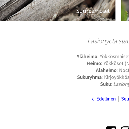
Suurperhoset
Lasionycta sta
Yläheimo
: Yökkösmaise
Heimo
: Yökköset (
Alaheimo
: Noc
Sukuryhmä
: Kirjoyökkös
Suku
:
Lasion
← Edellinen
│
Seu