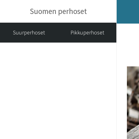
Suomen perhoset
Suurperhoset
Pikkuperhoset