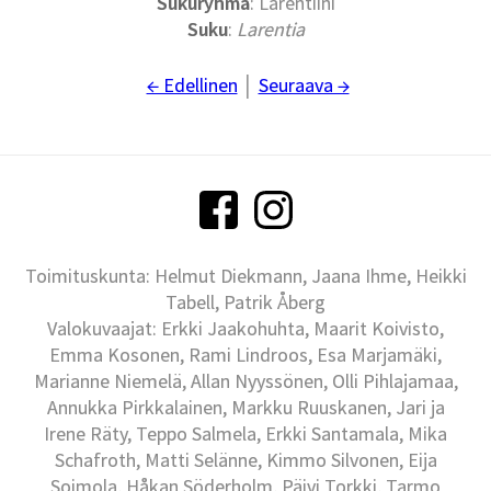
Sukuryhmä
: Larentiini
Suku
:
Larentia
← Edellinen
│
Seuraava →
Toimituskunta: Helmut Diekmann, Jaana Ihme, Heikki
Tabell, Patrik Åberg
Valokuvaajat: Erkki Jaakohuhta, Maarit Koivisto,
Emma Kosonen, Rami Lindroos, Esa Marjamäki,
Marianne Niemelä, Allan Nyyssönen, Olli Pihlajamaa,
Annukka Pirkkalainen, Markku Ruuskanen, Jari ja
Irene Räty, Teppo Salmela, Erkki Santamala, Mika
Schafroth, Matti Selänne, Kimmo Silvonen, Eija
Soimola, Håkan Söderholm, Päivi Torkki, Tarmo