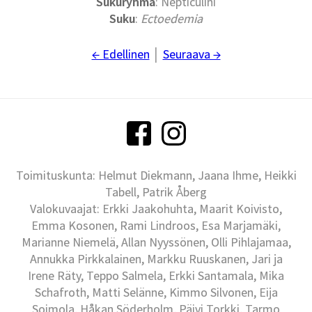
Sukuryhmä
: Nepticulini
Suku
:
Ectoedemia
← Edellinen
│
Seuraava →
Toimituskunta: Helmut Diekmann, Jaana Ihme, Heikki
Tabell, Patrik Åberg
Valokuvaajat: Erkki Jaakohuhta, Maarit Koivisto,
Emma Kosonen, Rami Lindroos, Esa Marjamäki,
Marianne Niemelä, Allan Nyyssönen, Olli Pihlajamaa,
Annukka Pirkkalainen, Markku Ruuskanen, Jari ja
Irene Räty, Teppo Salmela, Erkki Santamala, Mika
Schafroth, Matti Selänne, Kimmo Silvonen, Eija
Soimola, Håkan Söderholm, Päivi Torkki, Tarmo