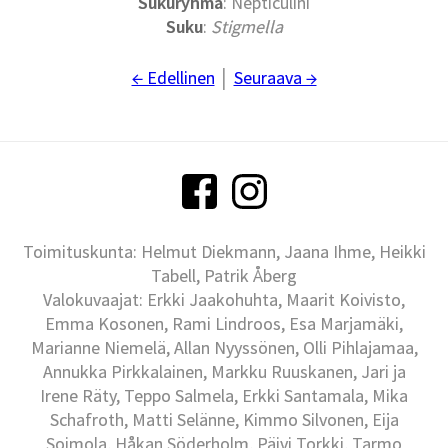
Sukuryhmä
: Nepticulini
Suku
:
Stigmella
← Edellinen
│
Seuraava →
Toimituskunta: Helmut Diekmann, Jaana Ihme, Heikki
Tabell, Patrik Åberg
Valokuvaajat: Erkki Jaakohuhta, Maarit Koivisto,
Emma Kosonen, Rami Lindroos, Esa Marjamäki,
Marianne Niemelä, Allan Nyyssönen, Olli Pihlajamaa,
Annukka Pirkkalainen, Markku Ruuskanen, Jari ja
Irene Räty, Teppo Salmela, Erkki Santamala, Mika
Schafroth, Matti Selänne, Kimmo Silvonen, Eija
Soimola, Håkan Söderholm, Päivi Torkki, Tarmo