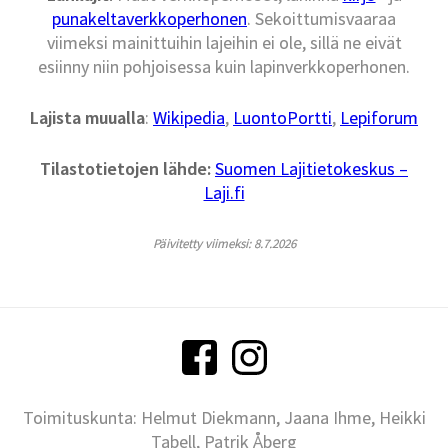
punakeltaverkkoperhonen
. Sekoittumisvaaraa
viimeksi mainittuihin lajeihin ei ole, sillä ne eivät
esiinny niin pohjoisessa kuin lapinverkkoperhonen.
Lajista muualla
:
Wikipedia
,
LuontoPortti
,
Lepiforum
Tilastotietojen lähde:
Suomen Lajitietokeskus –
Laji.fi
Päivitetty viimeksi: 8.7.2026
Toimituskunta: Helmut Diekmann, Jaana Ihme, Heikki
Tabell, Patrik Åberg