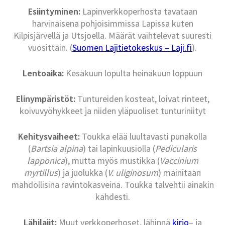
Esiintyminen:
Lapinverkkoperhosta tavataan
harvinaisena pohjoisimmissa Lapissa kuten
Kilpisjärvellä ja Utsjoella. Määrät vaihtelevat suuresti
vuosittain. (
Suomen Lajitietokeskus – Laji.fi
).
Lentoaika:
Kesäkuun lopulta heinäkuun loppuun
Elinympäristöt:
Tuntureiden kosteat, loivat rinteet,
koivuvyöhykkeet ja niiden yläpuoliset tunturiniityt
Kehitysvaiheet:
Toukka elää luultavasti punakolla
(
Bartsia alpina
) tai lapinkuusiolla (
Pedicularis
lapponica
), mutta myös mustikka (
Vaccinium
myrtillus
) ja juolukka (
V. uliginosum
) mainitaan
mahdollisina ravintokasveina. Toukka talvehtii ainakin
kahdesti.
Lähilajit:
Muut verkkoperhoset, lähinnä
kirjo
– ja