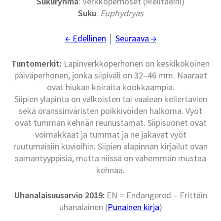
Sukuryhmä
: Verkkoperhoset (Melitaeini)
Suku
:
Euphydryas
← Edellinen
│
Seuraava →
Tuntomerkit:
Lapinverkkoperhonen on keskikokoinen
päiväperhonen, jonka siipiväli on 32–46 mm. Naaraat
ovat hiukan koiraita kookkaampia.
Siipien yläpinta on valkoisten tai vaalean kellertävien
sekä oranssinväristen poikkivöiden halkoma. Vyöt
ovat tumman kehnän reunustamat. Siipisuonet ovat
voimakkaat ja tummat ja ne jakavat vyöt
ruutumaisiin kuvioihin. Siipien alapinnan kirjailut ovan
samantyyppisiä, mutta niissä on vähemmän mustaa
kehnää.
Uhanalaisuusarvio 2019:
EN = Endangered – Erittäin
uhanalainen (
Punainen kirja
)