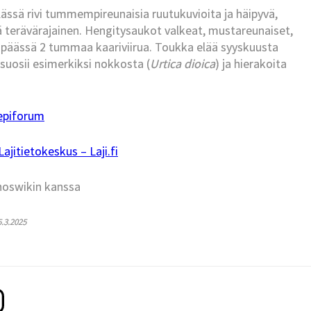
sä rivi tummempireunaisia ruutukuvioita ja häipyvä,
ltä terävärajainen. Hengitysaukot valkeat, mustareunaiset,
t, päässä 2 tummaa kaariviirua. Toukka elää syyskuusta
 suosii esimerkiksi nokkosta (
Urtica dioica
) ja hierakoita
epiforum
jitietokeskus – Laji.fi
hoswikin kanssa
5.3.2025