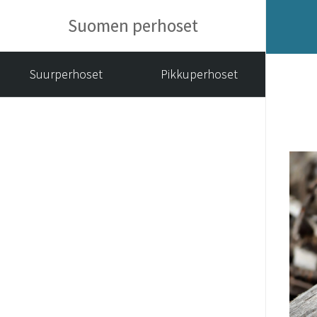
Suomen perhoset
Suurperhoset
Pikkuperhoset