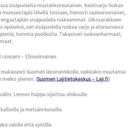
nassa sisäpuolelta mustahkoreunainen. Keskivarjo hiukan
munuaistäplä lähellä toisiaan, hienosti vaaleareunaiset,
e rengastäplän sisäpuolella ruskeammat. Ulkosarakkeen
ru epäselvä, sen sisäpuolella ruskea varjo ja etureunassa
i pieniä, tummia puolikuita. Takasiivet ruskeanharmaat;
rmaat.
t concern – Elinvoimainen
ukaisesti Suomen länsirannikolle, vaikkakin muutamia
n melko yleinen. (
Suomen Lajitietokeskus – Laji.fi
)
äliin. Lennon huippu sijoittuu elokuulle.
 kallioilla ja metsänreunoilla.
kä valolle että syötille.