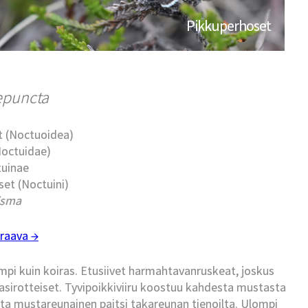
Pikkuperhoset
epuncta
t (Noctuoidea)
Noctuidae)
tuinae
et (Noctuini)
isma
raava →
pi kuin koiras. Etusiivet harmahtavanruskeat, joskus
irotteiset. Tyvipoikkiviiru koostuu kahdesta mustasta
lelta mustareunainen paitsi takareunan tienoilta. Ulompi