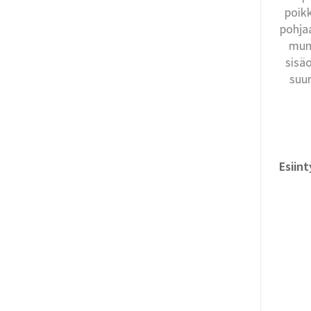
poik
pohja
munu
sisäo
suur
Esiin