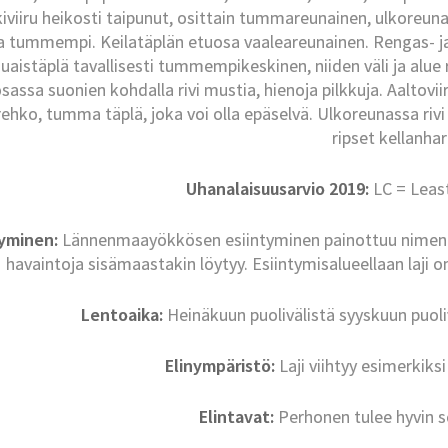
kiviiru heikosti taipunut, osittain tummareunainen, ulkoreu
a tummempi. Keilatäplän etuosa vaaleareunainen. Rengas- ja 
aistäplä tavallisesti tummempikeskinen, niiden väli ja alu
sassa suonien kohdalla rivi mustia, hienoja pilkkuja. Aaltovii
ehko, tumma täplä, joka voi olla epäselvä. Ulkoreunassa riv
ripset kellanha
Uhanalaisuusarvio 2019:
LC = Leas
tyminen:
Lännenmaayökkösen esiintyminen painottuu nimen m
havaintoja sisämaastakin löytyy. Esiintymisalueellaan laji o
Lentoaika:
Heinäkuun puolivälistä syyskuun puoliv
Elinympäristö:
Laji viihtyy esimerkiksi
Elintavat:
Perhonen tulee hyvin se