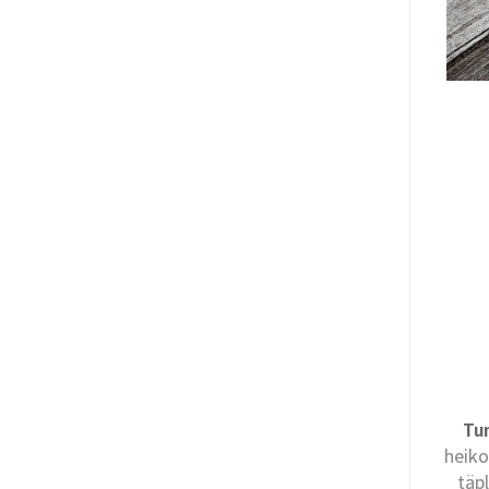
Tu
heiko
täp