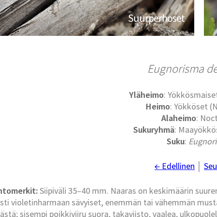
Suurperhoset
Eugnorisma d
Yläheimo
: Yökkösmaise
Heimo
: Yökköset (
Alaheimo
: Noc
Sukuryhmä
: Maayökkös
Suku
:
Eugnor
← Edellinen
│
Seu
ntomerkit:
Siipiväli 35–40 mm. Naaras on keskimäärin suurem
sti violetinharmaan sävyiset, enemmän tai vähemmän mustas
lästä; sisempi poikkiviiru suora, takaviisto, vaalea, ulkopuo