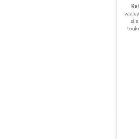
Keh
vaalea
sij
touko