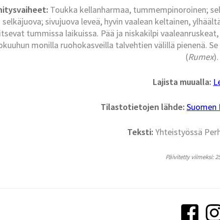
itysvaiheet:
Toukka kellanharmaa, tummempinoroinen; seläs
 selkäjuova; sivujuova leveä, hyvin vaalean keltainen, ylhää
aitsevat tummissa laikuissa. Pää ja niskakilpi vaaleanruskea
kuuhun monilla ruohokasveilla talvehtien välillä pienenä. Se
(
Rumex
).
Lajista muualla:
L
Tilastotietojen lähde:
Suomen La
Teksti:
Yhteistyössä Per
Päivitetty viimeksi: 2