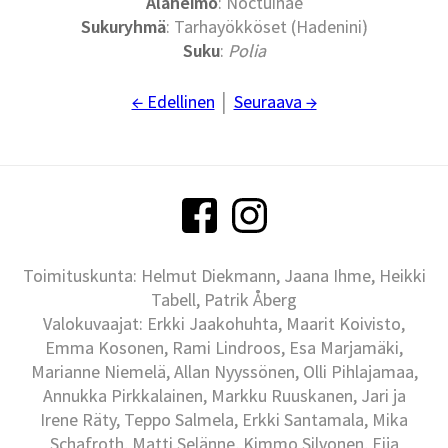
Alaheimo
: Noctuinae
Sukuryhmä
: Tarhayökköset (Hadenini)
Suku
:
Polia
← Edellinen
│
Seuraava →
Toimituskunta: Helmut Diekmann, Jaana Ihme, Heikki
Tabell, Patrik Åberg
Valokuvaajat: Erkki Jaakohuhta, Maarit Koivisto,
Emma Kosonen, Rami Lindroos, Esa Marjamäki,
Marianne Niemelä, Allan Nyyssönen, Olli Pihlajamaa,
Annukka Pirkkalainen, Markku Ruuskanen, Jari ja
Irene Räty, Teppo Salmela, Erkki Santamala, Mika
Schafroth, Matti Selänne, Kimmo Silvonen, Eija