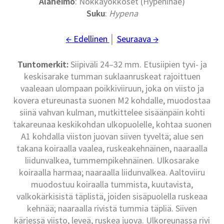
Alaheimo
: Nokkayökköset (Hypeninae)
Suku
:
Hypena
← Edellinen
│
Seuraava →
Tuntomerkit:
Siipiväli 24–32 mm. Etusiipien tyvi- ja
keskisarake tumman suklaanruskeat rajoittuen
vaaleaan ulompaan poikkiviiruun, joka on viisto ja
kovera etureunasta suonen M2 kohdalle, muodostaa
siinä vahvan kulman, mutkittelee sisäänpäin kohti
takareunaa keskikohdan ulkopuolelle, kohtaa suonen
A1 kohdalla viiston juovan siiven tyveltä; alue sen
takana koiraalla vaalea, ruskeakehnäinen, naaraalla
liidunvalkea, tummempikehnäinen. Ulkosarake
koiraalla harmaa; naaraalla liidunvalkea. Aaltoviiru
muodostuu koiraalla tummista, kuutavista,
valkokärkisistä täplistä, joiden sisäpuolella ruskeaa
kehnää; naaraalla rivistä tummia täpliä. Siiven
kärjessä viisto, leveä, ruskea juova. Ulkoreunassa rivi