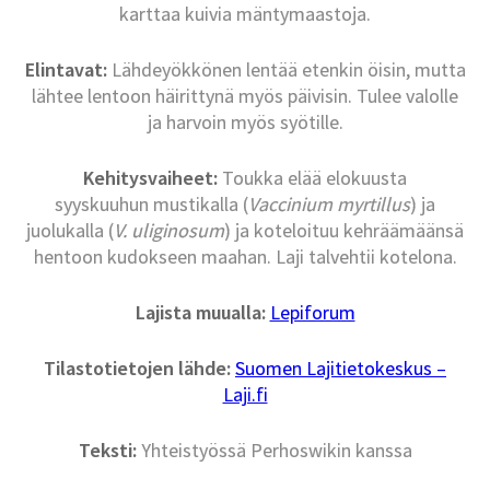
karttaa kuivia mäntymaastoja.
Elintavat:
Lähdeyökkönen lentää etenkin öisin, mutta
lähtee lentoon häirittynä myös päivisin. Tulee valolle
ja harvoin myös syötille.
Kehitysvaiheet:
Toukka elää elokuusta
syyskuuhun mustikalla (
Vaccinium myrtillus
) ja
juolukalla (
V. uliginosum
) ja koteloituu kehräämäänsä
hentoon kudokseen maahan. Laji talvehtii kotelona.
Lajista muualla:
Lepiforum
Tilastotietojen lähde:
Suomen Lajitietokeskus –
Laji.fi
Teksti:
Yhteistyössä Perhoswikin kanssa