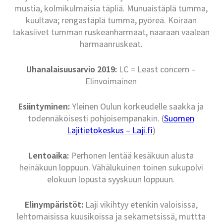
mustia, kolmikulmaisia täpliä. Munuaistäplä tumma,
kuultava; rengastäplä tumma, pyöreä. Koiraan
takasiivet tumman ruskeanharmaat, naaraan vaalean
harmaanruskeat.
Uhanalaisuusarvio 2019:
LC = Least concern –
Elinvoimainen
Esiintyminen:
Yleinen Oulun korkeudelle saakka ja
todennäköisesti pohjoisempanakin. (
Suomen
Lajitietokeskus – Laji.fi
)
Lentoaika:
Perhonen lentää kesäkuun alusta
heinäkuun loppuun. Vähälukuinen toinen sukupolvi
elokuun lopusta syyskuun loppuun.
Elinympäristöt:
Laji vikihtyy etenkin valoisissa,
lehtomaisissa kuusikoissa ja sekametsissä, muttta