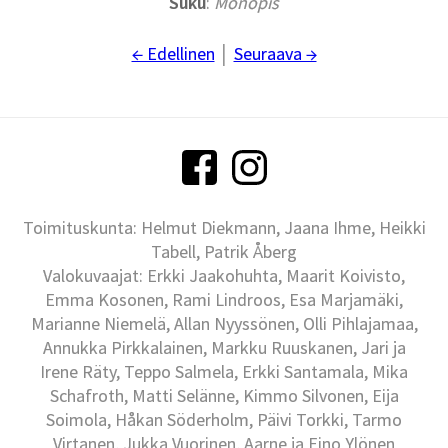
Suku
:
Monopis
← Edellinen
│
Seuraava →
Toimituskunta: Helmut Diekmann, Jaana Ihme, Heikki
Tabell, Patrik Åberg
Valokuvaajat: Erkki Jaakohuhta, Maarit Koivisto,
Emma Kosonen, Rami Lindroos, Esa Marjamäki,
Marianne Niemelä, Allan Nyyssönen, Olli Pihlajamaa,
Annukka Pirkkalainen, Markku Ruuskanen, Jari ja
Irene Räty, Teppo Salmela, Erkki Santamala, Mika
Schafroth, Matti Selänne, Kimmo Silvonen, Eija
Soimola, Håkan Söderholm, Päivi Torkki, Tarmo
Virtanen, Jukka Vuorinen, Aarne ja Eino Ylönen