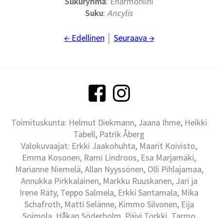
Sukuryhmä
: Enarmoniini
Suku
:
Ancylis
← Edellinen
│
Seuraava →
Toimituskunta: Helmut Diekmann, Jaana Ihme, Heikki
Tabell, Patrik Åberg
Valokuvaajat: Erkki Jaakohuhta, Maarit Koivisto,
Emma Kosonen, Rami Lindroos, Esa Marjamäki,
Marianne Niemelä, Allan Nyyssönen, Olli Pihlajamaa,
Annukka Pirkkalainen, Markku Ruuskanen, Jari ja
Irene Räty, Teppo Salmela, Erkki Santamala, Mika
Schafroth, Matti Selänne, Kimmo Silvonen, Eija
Soimola, Håkan Söderholm, Päivi Torkki, Tarmo