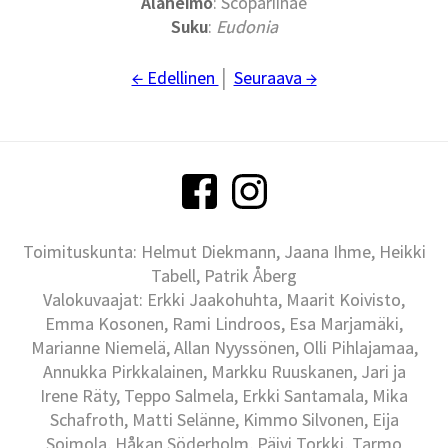
Alaheimo
: Scopariinae
Suku
:
Eudonia
← Edellinen
│
Seuraava →
Toimituskunta: Helmut Diekmann, Jaana Ihme, Heikki
Tabell, Patrik Åberg
Valokuvaajat: Erkki Jaakohuhta, Maarit Koivisto,
Emma Kosonen, Rami Lindroos, Esa Marjamäki,
Marianne Niemelä, Allan Nyyssönen, Olli Pihlajamaa,
Annukka Pirkkalainen, Markku Ruuskanen, Jari ja
Irene Räty, Teppo Salmela, Erkki Santamala, Mika
Schafroth, Matti Selänne, Kimmo Silvonen, Eija
Soimola, Håkan Söderholm, Päivi Torkki, Tarmo