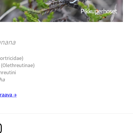
Pikkuperhoset
unana
Tortricidae)
t (Olethreutinae)
hreutini
ha
raava →