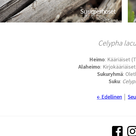
Suurperhoset
Celypha lac
Heimo
: Kääriäiset (
Alaheimo
: Kirjokääriäise
Sukuryhmä
: Olet
Suku
:
Celyp
← Edellinen
│
Seu