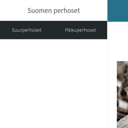
Suomen perhoset
Suurperhoset
Pikkuperhoset