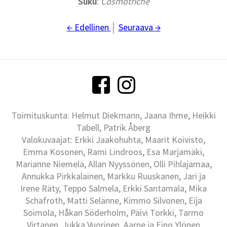
Suku
:
Cosmotriche
← Edellinen
│
Seuraava →
Toimituskunta: Helmut Diekmann, Jaana Ihme, Heikki
Tabell, Patrik Åberg
Valokuvaajat: Erkki Jaakohuhta, Maarit Koivisto,
Emma Kosonen, Rami Lindroos, Esa Marjamäki,
Marianne Niemelä, Allan Nyyssönen, Olli Pihlajamaa,
Annukka Pirkkalainen, Markku Ruuskanen, Jari ja
Irene Räty, Teppo Salmela, Erkki Santamala, Mika
Schafroth, Matti Selänne, Kimmo Silvonen, Eija
Soimola, Håkan Söderholm, Päivi Torkki, Tarmo
Virtanen, Jukka Vuorinen, Aarne ja Eino Ylönen