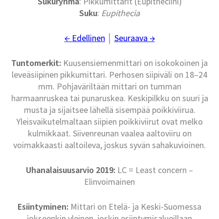
Sukuryhmä
: Pikkumittarit (Eupitheciini)
Suku
:
Eupithecia
← Edellinen
│
Seuraava →
Tuntomerkit:
Kuusensiemenmittari on isokokoinen ja
leveäsiipinen pikkumittari. Perhosen siipiväli on 18–24
mm. Pohjaväriltään mittari on tumman
harmaanruskea tai punaruskea. Keskipilkku on suuri ja
musta ja sijaitsee lähellä sisempää poikkiviirua.
Yleisvaikutelmaltaan siipien poikkiviirut ovat melko
kulmikkaat. Siivenreunan vaalea aaltoviiru on
voimakkaasti aaltoileva, joskus syvän sahakuvioinen.
Uhanalaisuusarvio 2019:
LC = Least concern –
Elinvoimainen
Esiintyminen:
Mittari on Etelä- ja Keski-Suomessa
jokseenkin yleinen, joskin esiintymisalueillaan