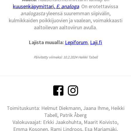
kuusenkäpymittari,
E. analoga
. On erotettavissa
analogasta
yleensä suuremman siipivälin,
kulmikkaiden poikkijuovien ja vaalean, voimakkaasti
aaltoilevan aaltoviirun avulla.
Lajista muualla:
Lepiforum
,
Laji.fi
Päivitetty viimeksi: 10.2.2024 Heikki Tabell
Toimituskunta: Helmut Diekmann, Jaana Ihme, Heikki
Tabell, Patrik Åberg
Valokuvaajat: Erkki Jaakohuhta, Maarit Koivisto,
Emma Kosonen, Rami Lindroos, Esa Marjamäki,