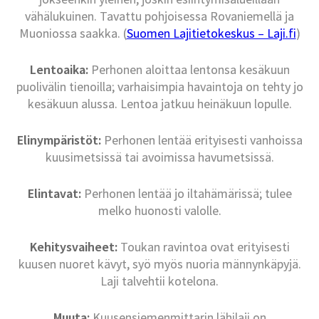
vähälukuinen. Tavattu pohjoisessa Rovaniemellä ja
Muoniossa saakka. (
Suomen Lajitietokeskus – Laji.fi
)
Lentoaika:
Perhonen aloittaa lentonsa kesäkuun
puolivälin tienoilla; varhaisimpia havaintoja on tehty jo
kesäkuun alussa. Lentoa jatkuu heinäkuun lopulle.
Elinympäristöt:
Perhonen lentää erityisesti vanhoissa
kuusimetsissä tai avoimissa havumetsissä.
Elintavat:
Perhonen lentää jo iltahämärissä; tulee
melko huonosti valolle.
Kehitysvaiheet:
Toukan ravintoa ovat erityisesti
kuusen nuoret kävyt, syö myös nuoria männynkäpyjä.
Laji talvehtii kotelona.
Muuta:
Kuusensiemenmittarin lähilaji on