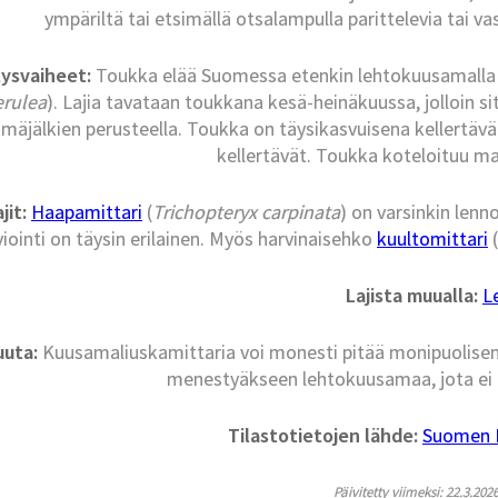
ympäriltä tai etsimällä otsalampulla parittelevia tai 
ysvaiheet:
Toukka elää Suomessa etenkin lehtokuusamalla 
erulea
). Lajia tavataan toukkana kesä-heinäkuussa, jolloin si
mäjälkien perusteella. Toukka on täysikasvuisena kellertävän
kellertävät. Toukka koteloituu ma
jit:
Haapamittari
(
Trichopteryx carpinata
) on varsinkin len
iointi on täysin erilainen. Myös harvinaisehko
kuultomittari
(
Lajista muualla:
L
uuta:
Kuusamaliuskamittaria voi monesti pitää monipuolisen j
menestyäkseen lehtokuusamaa, jota ei ai
Tilastotietojen lähde:
Suomen La
Päivitetty viimeksi: 22.3.202