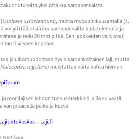
vastakuoriutuneita yksilöitä kuusamapensaista.
(
Lonicera xylosteanum
), mutta myös sinikuusamalla (
L.
tä voi yrittää etsiä kuusamapensailta karistelemalla ja
vihreä ja reilu 20 mm pitkä. Sen jaokkeiden välit ovat
ahan tiiviiseen koppaan.
nossa ja ulkomuodoltaan hyvin samankaltainen laji, mutta
Malacodea regelaria
) muistuttaa näitä kahta hieman.
epiforum
a monilajisen lehdon tunnusmerkkinä, sillä se vaatii
van jokaisella paikalla kasva.
jitietokeskus – Laji.fi
6
,
Patrik Åberg