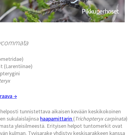
Pikkuperhoset
lycommata
eometridae)
t (Larentiinae)
opterygini
teryx
raava →
helposti tunnistettava aikaisen kevään keskikokoinen
n sukulaislajinsa
haapamittarin
(
Trichopteryx carpinata
)
masta yleisilmeestä. Erityisen helpot tuntomerkit ovat
lvän kulman. Tyvisarake yhdistyy keskisarakkeen kanssa