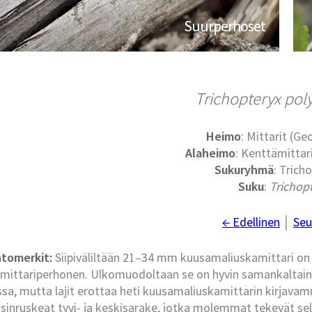
Suurperhoset
Trichopteryx po
Heimo
: Mittarit (G
Alaheimo
: Kenttämittari
Sukuryhmä
: Trich
Suku
:
Trichop
← Edellinen
│
Seu
tomerkit:
Siipiväliltään 21–34 mm kuusamaliuskamittari on 
mittariperhonen. Ulkomuodoltaan se on hyvin samankaltaine
sa, mutta lajit erottaa heti kuusamaliuskamittarin kirjavam
sinruskeat tyvi- ja keskisarake, jotka molemmat tekevät se