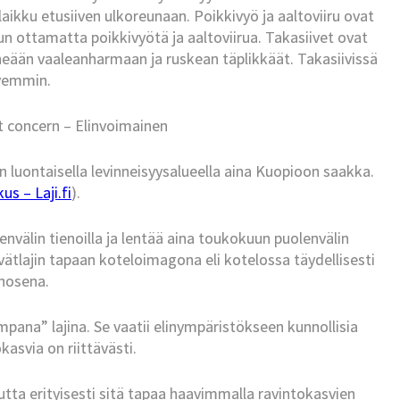
ikku etusiiven ulkoreunaan. Poikkivyö ja aaltoviiru ovat
n ottamatta poikkivyötä ja aaltoviirua. Takasiivet ovat
tiheään vaaleanharmaan ja ruskean täplikkäät. Takasiivissä
rvemmin.
t concern – Elinvoimainen
luontaisella levinneisyysalueella aina Kuopioon saakka.
s – Laji.fi
).
envälin tienoilla ja lentää aina toukokuun puolenvälin
vätlajin tapaan koteloimagona eli kotelossa täydellisesti
hosena.
na” lajina. Se vaatii elinympäristökseen kunnollisia
asvia on riittävästi.
utta erityisesti sitä tapaa haavimmalla ravintokasvien