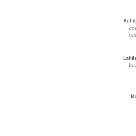
Kehit
co
syö
Lähila
kuv
M