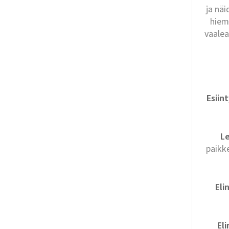
ja nä
hiem
vaalea
Esiin
Le
paikke
Eli
Eli