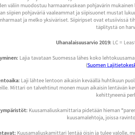
iden väliin muodostuu harmaanruskean pohjavärin mukainen la
an siipien pohjaväriä vaaleammat ja siipisuonet mustat lukuu
nharmaat ja melko yksiväriset. Siipiripset ovat etusiivissä 
täplitystä on ha
Uhanalaisuusarvio 2019:
LC = Leas
tyminen:
Lajia tavataan Suomessa lähes koko lehtokuusaman 
(
Suomen Lajitietokesku
ntoaika:
Laji lähtee lentoon aikaisin keväällä huhtikuun puol
ille. Mittari on talvehtinut monen muun aikaisin lentävän ke
kehittyneenä per
nympäristöt:
Kuusamaliuskamittaria pidetään hieman “parempa
kuusamalehtoja, joissa ravintok
ntavat:
Kuusamaliuskamittari lentää öisin ja tulee valolle, m