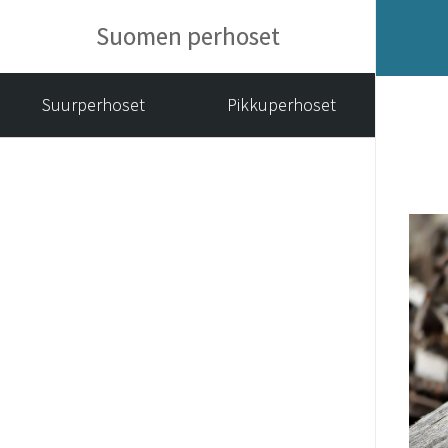
Suomen perhoset
Suurperhoset
Pikkuperhoset