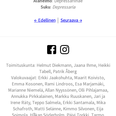
Alaheimo
: Depressariinae
Suku
:
Depressaria
← Edellinen
│
Seuraava →
Toimituskunta: Helmut Diekmann, Jaana Ihme, Heikki
Tabell, Patrik Åberg
Valokuvaajat: Erkki Jaakohuhta, Maarit Koivisto,
Emma Kosonen, Rami Lindroos, Esa Marjamäki,
Marianne Niemelä, Allan Nyyssönen, Olli Pihlajamaa,
Annukka Pirkkalainen, Markku Ruuskanen, Jari ja
Irene Räty, Teppo Salmela, Erkki Santamala, Mika
Schafroth, Matti Selänne, Kimmo Silvonen, Eija
Soimola, Håkan Söderholm, Päivi Torkki, Tarmo