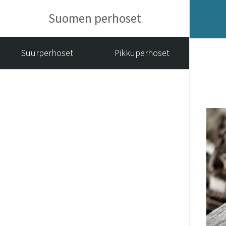
Suomen perhoset
Suurperhoset
Pikkuperhoset