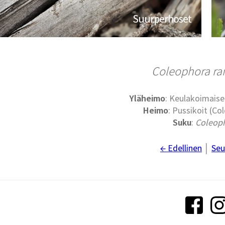
Suurperhoset
Coleophora ra
Yläheimo
: Keulakoimaise
Heimo
: Pussikoit (Co
Suku
:
Coleop
← Edellinen
│
Seu