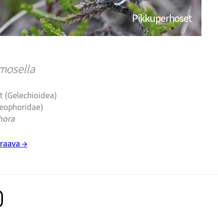
Pikkuperhoset
mosella
t (Gelechioidea)
leophoridae)
hora
raava →