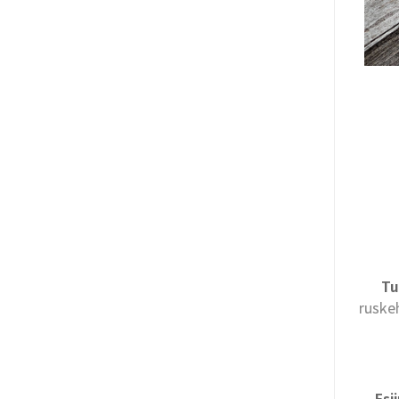
Tu
ruske
Esi