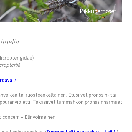
Pikkuperhoset
lthella
Micropterigidae)
cropterix
)
raava →
nvalkea tai ruosteenkeltainen. Etusiivet pronssin- tai
purppuranvioletti. Takasiivet tummahkon pronssinharmaat.
t concern – Elinvoimainen
ois-Lapista saakka. (
Suomen Lajitietokeskus – Laji.fi
)