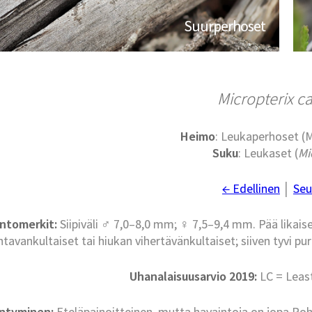
Suurperhoset
Micropterix ca
Heimo
: Leukaperhoset (
Suku
: Leukaset (
Mi
← Edellinen
│
Seu
ntomerkit:
Siipiväli ♂ 7,0–8,0 mm; ♀ 7,5–9,4 mm. Pää likaise
htavankultaiset tai hiukan vihertävänkultaiset; siiven tyvi 
Uhanalaisuusarvio 2019:
LC = Leas
intyminen:
Eteläpainoitteinen, mutta havaintoja on jopa Pohj