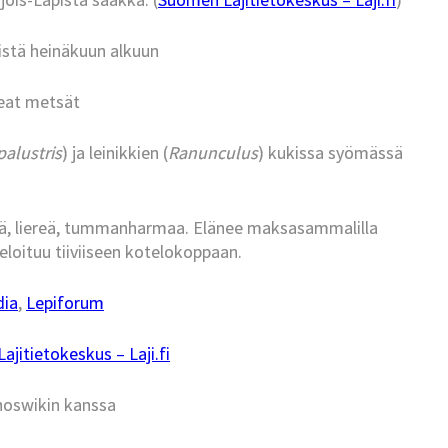
istä heinäkuun alkuun
eat metsät
palustris
) ja leinikkien (
Ranunculus
) kukissa syömässä
.
kä, liereä, tummanharmaa. Elänee maksasammalilla
teloituu tiiviiseen kotelokoppaan.
dia
,
Lepiforum
jitietokeskus – Laji.fi
hoswikin kanssa