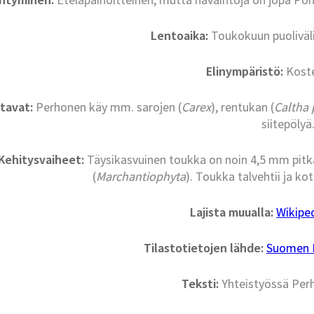
Lentoaika:
Toukokuun puoliväl
Elinympäristö:
Kost
ntavat:
Perhonen käy mm. sarojen (
Carex
), rentukan (
Caltha 
siitepölyä
Kehitysvaiheet:
Täysikasvuinen toukka on noin 4,5 mm pit
(
Marchantiophyta
). Toukka talvehtii ja ko
Lajista muualla:
Wikipe
Tilastotietojen lähde:
Suomen La
Teksti:
Yhteistyössä Per