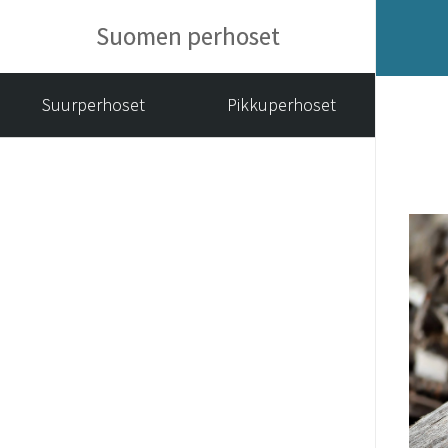
Suomen perhoset
Suurperhoset
Pikkuperhoset