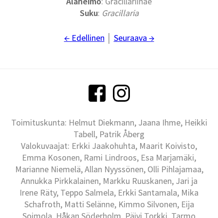
Alaheimo
: Gracillariinae
Suku
:
Gracillaria
← Edellinen
│
Seuraava →
Toimituskunta: Helmut Diekmann, Jaana Ihme, Heikki
Tabell, Patrik Åberg
Valokuvaajat: Erkki Jaakohuhta, Maarit Koivisto,
Emma Kosonen, Rami Lindroos, Esa Marjamäki,
Marianne Niemelä, Allan Nyyssönen, Olli Pihlajamaa,
Annukka Pirkkalainen, Markku Ruuskanen, Jari ja
Irene Räty, Teppo Salmela, Erkki Santamala, Mika
Schafroth, Matti Selänne, Kimmo Silvonen, Eija
Soimola, Håkan Söderholm, Päivi Torkki, Tarmo