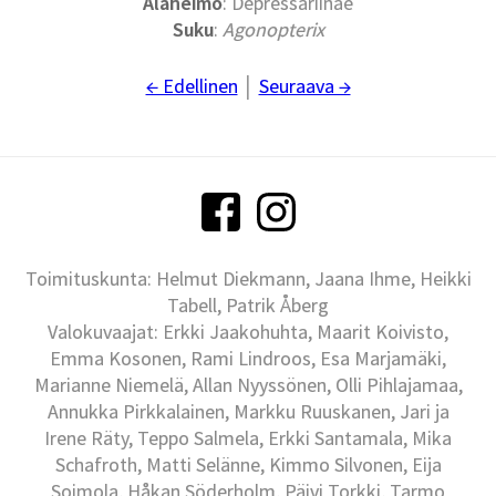
Alaheimo
: Depressariinae
Suku
:
Agonopterix
← Edellinen
│
Seuraava →
Toimituskunta: Helmut Diekmann, Jaana Ihme, Heikki
Tabell, Patrik Åberg
Valokuvaajat: Erkki Jaakohuhta, Maarit Koivisto,
Emma Kosonen, Rami Lindroos, Esa Marjamäki,
Marianne Niemelä, Allan Nyyssönen, Olli Pihlajamaa,
Annukka Pirkkalainen, Markku Ruuskanen, Jari ja
Irene Räty, Teppo Salmela, Erkki Santamala, Mika
Schafroth, Matti Selänne, Kimmo Silvonen, Eija
Soimola, Håkan Söderholm, Päivi Torkki, Tarmo