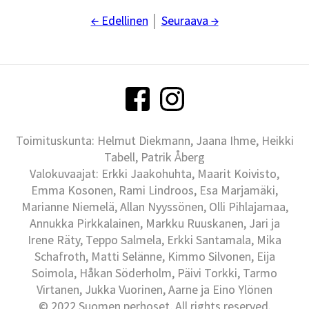
← Edellinen
│
Seuraava →
Toimituskunta: Helmut Diekmann, Jaana Ihme, Heikki
Tabell, Patrik Åberg
Valokuvaajat: Erkki Jaakohuhta, Maarit Koivisto,
Emma Kosonen, Rami Lindroos, Esa Marjamäki,
Marianne Niemelä, Allan Nyyssönen, Olli Pihlajamaa,
Annukka Pirkkalainen, Markku Ruuskanen, Jari ja
Irene Räty, Teppo Salmela, Erkki Santamala, Mika
Schafroth, Matti Selänne, Kimmo Silvonen, Eija
Soimola, Håkan Söderholm, Päivi Torkki, Tarmo
Virtanen, Jukka Vuorinen, Aarne ja Eino Ylönen
© 2022 Suomen perhoset, All rights reserved.