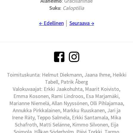
Alaheimo
: Gracillariinae
Suku
:
Caloptilia
← Edellinen
│
Seuraava →
Toimituskunta: Helmut Diekmann, Jaana Ihme, Heikki
Tabell, Patrik Åberg
Valokuvaajat: Erkki Jaakohuhta, Maarit Koivisto,
Emma Kosonen, Rami Lindroos, Esa Marjamäki,
Marianne Niemelä, Allan Nyyssönen, Olli Pihlajamaa,
Annukka Pirkkalainen, Markku Ruuskanen, Jari ja
Irene Räty, Teppo Salmela, Erkki Santamala, Mika
Schafroth, Matti Selänne, Kimmo Silvonen, Eija
Soimola, Håkan Söderholm, Päivi Torkki, Tarmo