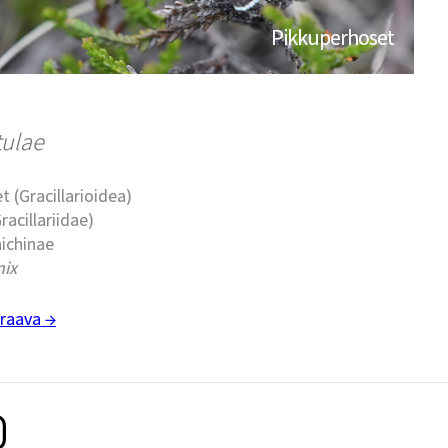
Pikkuperhoset
tulae
t (Gracillarioidea)
racillariidae)
nichinae
nix
raava →