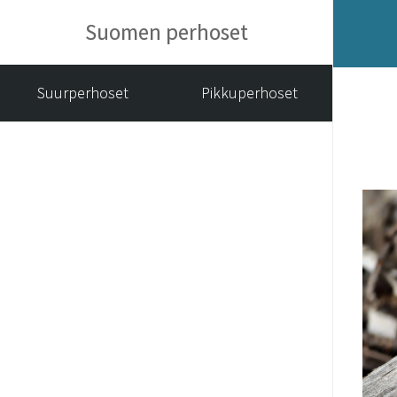
Suomen perhoset
Suurperhoset
Pikkuperhoset