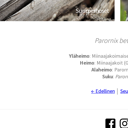
Suurperhoset
Parornix be
Yläheimo
: Miinaajakoimaise
Heimo
: Miinaajakoit (G
Alaheimo
: Paror
Suku
:
Paror
← Edellinen
│
Seu