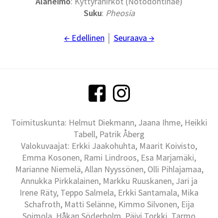
Alaheimo
: Kyttyränirkot (Notodontinae)
Suku
:
Pheosia
← Edellinen
│
Seuraava →
Toimituskunta: Helmut Diekmann, Jaana Ihme, Heikki
Tabell, Patrik Åberg
Valokuvaajat: Erkki Jaakohuhta, Maarit Koivisto,
Emma Kosonen, Rami Lindroos, Esa Marjamäki,
Marianne Niemelä, Allan Nyyssönen, Olli Pihlajamaa,
Annukka Pirkkalainen, Markku Ruuskanen, Jari ja
Irene Räty, Teppo Salmela, Erkki Santamala, Mika
Schafroth, Matti Selänne, Kimmo Silvonen, Eija
Soimola, Håkan Söderholm, Päivi Torkki, Tarmo