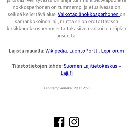
nokkosperhonen on tummempi ja etusiivessä on
selkeä kellertävä alue.
Valkotäplänokkosperhonen
on
samankokoinen laji, mutta se on erotettavissa
kirsikkanokkosperhosesta takasiiven valkoisen täplän
ansiosta.
Lajista muualla
:
Wikipedia
,
LuontoPortti
,
Lepiforum
Tilastotietojen lähde:
Suomen Lajitietokeskus –
Laji.fi
Päivitetty viimeksi: 29.12.2022