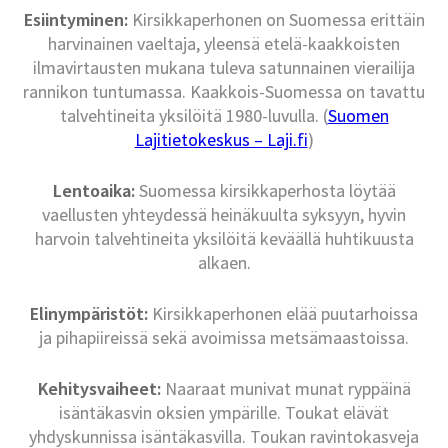
Esiintyminen:
Kirsikkaperhonen on Suomessa erittäin
harvinainen vaeltaja, yleensä etelä-kaakkoisten
ilmavirtausten mukana tuleva satunnainen vierailija
rannikon tuntumassa. Kaakkois-Suomessa on tavattu
talvehtineita yksilöitä 1980-luvulla. (
Suomen
Lajitietokeskus – Laji.fi
)
Lentoaika:
Suomessa kirsikkaperhosta löytää
vaellusten yhteydessä heinäkuulta syksyyn, hyvin
harvoin talvehtineita yksilöitä keväällä huhtikuusta
alkaen.
Elinympäristöt:
Kirsikkaperhonen elää puutarhoissa
ja pihapiireissä sekä avoimissa metsämaastoissa.
Kehitysvaiheet:
Naaraat munivat munat ryppäinä
isäntäkasvin oksien ympärille. Toukat elävät
yhdyskunnissa isäntäkasvilla. Toukan ravintokasveja