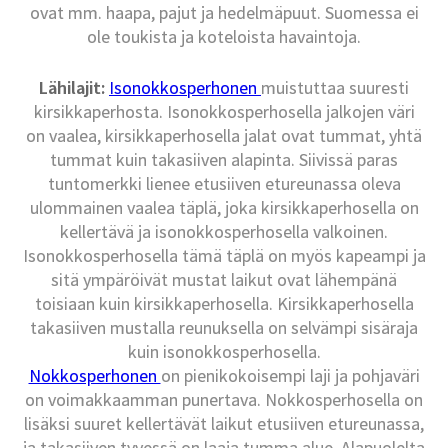
ovat mm. haapa, pajut ja hedelmäpuut. Suomessa ei
ole toukista ja koteloista havaintoja.
Lähilajit:
Isonokkosperhonen
muistuttaa suuresti
kirsikkaperhosta. Isonokkosperhosella jalkojen väri
on vaalea, kirsikkaperhosella jalat ovat tummat, yhtä
tummat kuin takasiiven alapinta. Siivissä paras
tuntomerkki lienee etusiiven etureunassa oleva
ulommainen vaalea täplä, joka kirsikkaperhosella on
kellertävä ja isonokkosperhosella valkoinen.
Isonokkosperhosella tämä täplä on myös kapeampi ja
sitä ympäröivät mustat laikut ovat lähempänä
toisiaan kuin kirsikkaperhosella. Kirsikkaperhosella
takasiiven mustalla reunuksella on selvämpi sisäraja
kuin isonokkosperhosella.
Nokkosperhonen
on pienikokoisempi laji ja pohjaväri
on voimakkaamman punertava. Nokkosperhosella on
lisäksi suuret kellertävät laikut etusiiven etureunassa,
ja takasiiven tyvessä on laaja tumma alue. Alapuolelta