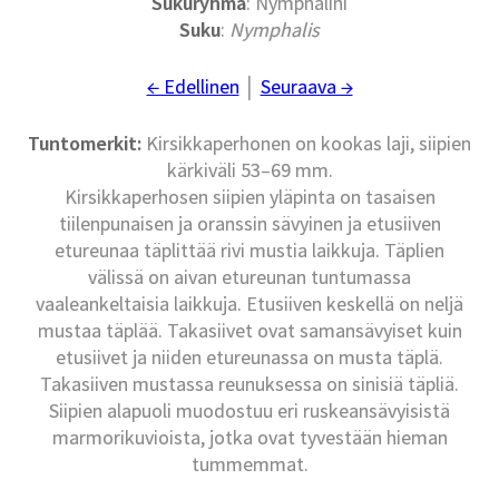
Sukuryhmä
: Nymphalini
Suku
:
Nymphalis
← Edellinen
│
Seuraava →
Tuntomerkit:
Kirsikkaperhonen on kookas laji, siipien
kärkiväli 53–69 mm.
Kirsikkaperhosen siipien yläpinta on tasaisen
tiilenpunaisen ja oranssin sävyinen ja etusiiven
etureunaa täplittää rivi mustia laikkuja. Täplien
välissä on aivan etureunan tuntumassa
vaaleankeltaisia laikkuja. Etusiiven keskellä on neljä
mustaa täplää. Takasiivet ovat samansävyiset kuin
etusiivet ja niiden etureunassa on musta täplä.
Takasiiven mustassa reunuksessa on sinisiä täpliä.
Siipien alapuoli muodostuu eri ruskeansävyisistä
marmorikuvioista, jotka ovat tyvestään hieman
tummemmat.