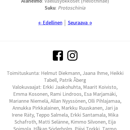
Alaheimo
: Vaellusyökköset (Heliothinae)
Suku
:
Protoschinia
← Edellinen
│
Seuraava →
Toimituskunta: Helmut Diekmann, Jaana Ihme, Heikki
Tabell, Patrik Åberg
Valokuvaajat: Erkki Jaakohuhta, Maarit Koivisto,
Emma Kosonen, Rami Lindroos, Esa Marjamäki,
Marianne Niemelä, Allan Nyyssönen, Olli Pihlajamaa,
Annukka Pirkkalainen, Markku Ruuskanen, Jari ja
Irene Räty, Teppo Salmela, Erkki Santamala, Mika
Schafroth, Matti Selänne, Kimmo Silvonen, Eija
Soimola, Håkan Söderholm, Päivi Torkki, Tarmo