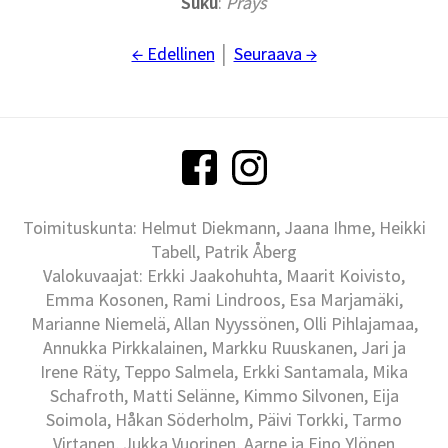
Suku
:
Prays
← Edellinen
│
Seuraava →
Toimituskunta: Helmut Diekmann, Jaana Ihme, Heikki
Tabell, Patrik Åberg
Valokuvaajat: Erkki Jaakohuhta, Maarit Koivisto,
Emma Kosonen, Rami Lindroos, Esa Marjamäki,
Marianne Niemelä, Allan Nyyssönen, Olli Pihlajamaa,
Annukka Pirkkalainen, Markku Ruuskanen, Jari ja
Irene Räty, Teppo Salmela, Erkki Santamala, Mika
Schafroth, Matti Selänne, Kimmo Silvonen, Eija
Soimola, Håkan Söderholm, Päivi Torkki, Tarmo
Virtanen, Jukka Vuorinen, Aarne ja Eino Ylönen