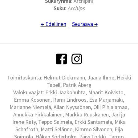
Sukuryhmä
: Archipini
Suku
:
Archips
← Edellinen
│
Seuraava →
Toimituskunta: Helmut Diekmann, Jaana Ihme, Heikki
Tabell, Patrik Åberg
Valokuvaajat: Erkki Jaakohuhta, Maarit Koivisto,
Emma Kosonen, Rami Lindroos, Esa Marjamäki,
Marianne Niemelä, Allan Nyyssönen, Olli Pihlajamaa,
Annukka Pirkkalainen, Markku Ruuskanen, Jari ja
Irene Räty, Teppo Salmela, Erkki Santamala, Mika
Schafroth, Matti Selänne, Kimmo Silvonen, Eija
Soimola, Håkan Söderholm, Päivi Torkki, Tarmo