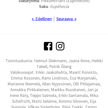
Sukuryhmä
: Pikkumittarit (Eupitheciini)
Suku
:
Eupithecia
← Edellinen
│
Seuraava →
Toimituskunta: Helmut Diekmann, Jaana Ihme, Heikki
Tabell, Patrik Åberg
Valokuvaajat: Erkki Jaakohuhta, Maarit Koivisto,
Emma Kosonen, Rami Lindroos, Esa Marjamäki,
Marianne Niemelä, Allan Nyyssönen, Olli Pihlajamaa,
Annukka Pirkkalainen, Markku Ruuskanen, Jari ja
Irene Räty, Teppo Salmela, Erkki Santamala, Mika
Schafroth, Matti Selänne, Kimmo Silvonen, Eija
Soimola, Håkan Söderholm, Päivi Torkki, Tarmo