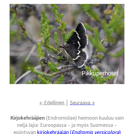
Pikkuperhoset
← Edellinen
│
Seuraava →
Kirjokehrääjien
(Endromidae) heimoon kuuluu vain
neljä lajia: Euroopassa – ja myös Suomessa –
esiintyvän
kirjokehrääjän (
Endromis versicolora
)