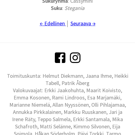
Sukuryhmä
: Cassymini
Suku
:
Stegania
← Edellinen
│
Seuraava →
Toimituskunta: Helmut Diekmann, Jaana Ihme, Heikki
Tabell, Patrik Åberg
Valokuvaajat: Erkki Jaakohuhta, Maarit Koivisto,
Emma Kosonen, Rami Lindroos, Esa Marjamäki,
Marianne Niemelä, Allan Nyyssönen, Olli Pihlajamaa,
Annukka Pirkkalainen, Markku Ruuskanen, Jari ja
Irene Räty, Teppo Salmela, Erkki Santamala, Mika
Schafroth, Matti Selänne, Kimmo Silvonen, Eija
Soimola, Håkan Söderholm, Päivi Torkki, Tarmo