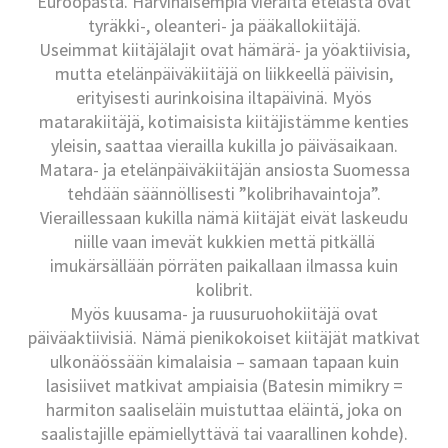
Euroopasta. Harvinaisempia vieraita etelästä ovat
tyräkki-, oleanteri- ja pääkallokiitäjä.
Useimmat kiitäjälajit ovat hämärä- ja yöaktiivisia,
mutta etelänpäiväkiitäjä on liikkeellä päivisin,
erityisesti aurinkoisina iltapäivinä. Myös
matarakiitäjä, kotimaisista kiitäjistämme kenties
yleisin, saattaa vierailla kukilla jo päiväsaikaan.
Matara- ja etelänpäiväkiitäjän ansiosta Suomessa
tehdään säännöllisesti ”kolibrihavaintoja”.
Vieraillessaan kukilla nämä kiitäjät eivät laskeudu
niille vaan imevät kukkien mettä pitkällä
imukärsällään pörräten paikallaan ilmassa kuin
kolibrit.
Myös kuusama- ja ruusuruohokiitäjä ovat
päiväaktiivisiä. Nämä pienikokoiset kiitäjät matkivat
ulkonäössään kimalaisia – samaan tapaan kuin
lasisiivet matkivat ampiaisia (Batesin mimikry =
harmiton saaliseläin muistuttaa eläintä, joka on
saalistajille epämiellyttävä tai vaarallinen kohde).