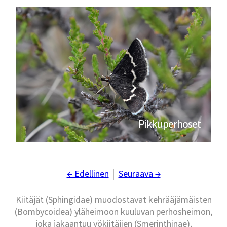
Pikkuperhoset
← Edellinen
│
Seuraava →
Kiitäjät (Sphingidae) muodostavat kehrääjämäisten
(Bombycoidea) yläheimoon kuuluvan perhosheimon,
joka jakaantuu yökiitäjien (Smerinthinae),