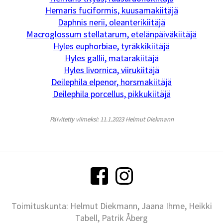
Hemaris fuciformis, kuusamakiitäjä
Daphnis nerii, oleanterikiitäjä
Macroglossum stellatarum, etelänpäiväkiitäjä
Hyles euphorbiae, tyräkkikiitäjä
Hyles gallii, matarakiitäjä
Hyles livornica, viirukiitäjä
Deilephila elpenor, horsmakiitäjä
Deilephila porcellus, pikkukiitäjä
Päivitetty viimeksi: 11.1.2023 Helmut Diekmann
Toimituskunta: Helmut Diekmann, Jaana Ihme, Heikki
Tabell, Patrik Åberg