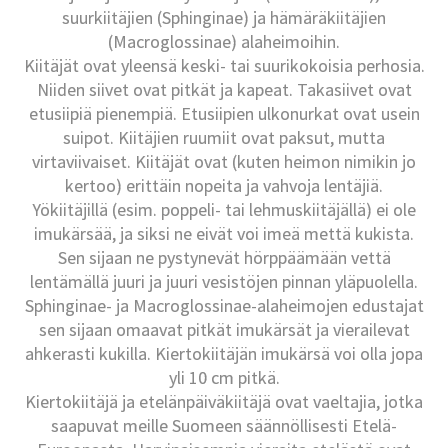
suurkiitäjien (Sphinginae) ja hämäräkiitäjien
(Macroglossinae) alaheimoihin.
Kiitäjät ovat yleensä keski- tai suurikokoisia perhosia.
Niiden siivet ovat pitkät ja kapeat. Takasiivet ovat
etusiipiä pienempiä. Etusiipien ulkonurkat ovat usein
suipot. Kiitäjien ruumiit ovat paksut, mutta
virtaviivaiset. Kiitäjät ovat (kuten heimon nimikin jo
kertoo) erittäin nopeita ja vahvoja lentäjiä.
Yökiitäjillä (esim. poppeli- tai lehmuskiitäjällä) ei ole
imukärsää, ja siksi ne eivät voi imeä mettä kukista.
Sen sijaan ne pystynevät hörppäämään vettä
lentämällä juuri ja juuri vesistöjen pinnan yläpuolella.
Sphinginae- ja Macroglossinae-alaheimojen edustajat
sen sijaan omaavat pitkät imukärsät ja vierailevat
ahkerasti kukilla. Kiertokiitäjän imukärsä voi olla jopa
yli 10 cm pitkä.
Kiertokiitäjä ja etelänpäiväkiitäjä ovat vaeltajia, jotka
saapuvat meille Suomeen säännöllisesti Etelä-