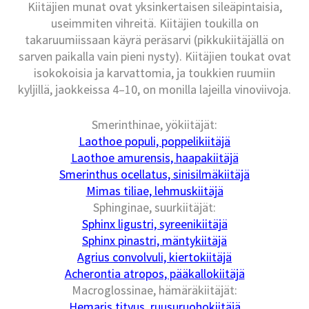
Kiitäjien munat ovat yksinkertaisen sileäpintaisia,
useimmiten vihreitä. Kiitäjien toukilla on
takaruumiissaan käyrä peräsarvi (pikkukiitäjällä on
sarven paikalla vain pieni nysty). Kiitäjien toukat ovat
isokokoisia ja karvattomia, ja toukkien ruumiin
kyljillä, jaokkeissa 4–10, on monilla lajeilla vinoviivoja.
Smerinthinae, yökiitäjät:
Laothoe populi, poppelikiitäjä
Laothoe amurensis, haapakiitäjä
Smerinthus ocellatus, sinisilmäkiitäjä
Mimas tiliae, lehmuskiitäjä
Sphinginae, suurkiitäjät:
Sphinx ligustri, syreenikiitäjä
Sphinx pinastri, mäntykiitäjä
Agrius convolvuli, kiertokiitäjä
Acherontia atropos, pääkallokiitäjä
Macroglossinae, hämäräkiitäjät:
Hemaris tityus, ruusuruohokiitäjä