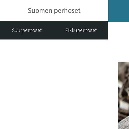
Suomen perhoset
Suurperhoset
Pikkuperhoset