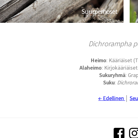
Suurperhoset
Dichrorampha pe
Heimo
: Kääriäiset (
Alaheimo
: Kirjokääriäise
Sukuryhmä
: Grap
Suku
:
Dichror
← Edellinen
│
Seu