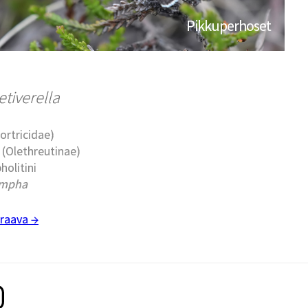
Pikkuperhoset
tiverella
Tortricidae)
t (Olethreutinae)
holitini
ampha
raava →