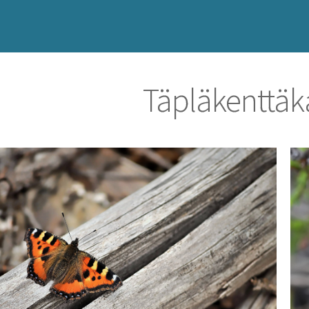
Täpläkenttäk