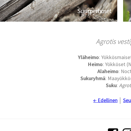
Suurperhoset
Agrotis vesti
Yläheimo
: Yökkösmaise
Heimo
: Yökköset (
Alaheimo
: Noc
Sukuryhmä
: Maayökkös
Suku
:
Agrot
← Edellinen
│
Seu