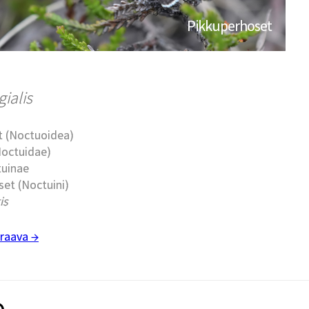
Pikkuperhoset
gialis
t (Noctuoidea)
Noctuidae)
tuinae
et (Noctuini)
is
raava →