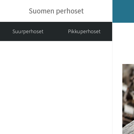
Suomen perhoset
Suurperhoset
Pikkuperhoset