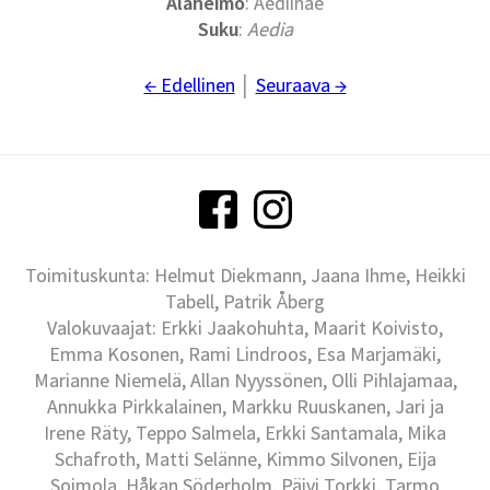
Alaheimo
: Aediinae
Suku
:
Aedia
← Edellinen
│
Seuraava →
Toimituskunta: Helmut Diekmann, Jaana Ihme, Heikki
Tabell, Patrik Åberg
Valokuvaajat: Erkki Jaakohuhta, Maarit Koivisto,
Emma Kosonen, Rami Lindroos, Esa Marjamäki,
Marianne Niemelä, Allan Nyyssönen, Olli Pihlajamaa,
Annukka Pirkkalainen, Markku Ruuskanen, Jari ja
Irene Räty, Teppo Salmela, Erkki Santamala, Mika
Schafroth, Matti Selänne, Kimmo Silvonen, Eija
Soimola, Håkan Söderholm, Päivi Torkki, Tarmo