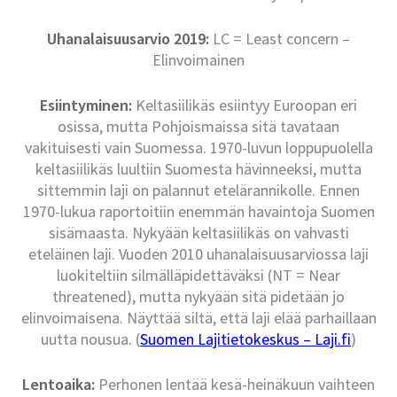
Uhanalaisuusarvio 2019:
LC = Least concern –
Elinvoimainen
Esiintyminen:
Keltasiilikäs esiintyy Euroopan eri
osissa, mutta Pohjoismaissa sitä tavataan
vakituisesti vain Suomessa. 1970-luvun loppupuolella
keltasiilikäs luultiin Suomesta hävinneeksi, mutta
sittemmin laji on palannut etelärannikolle. Ennen
1970-lukua raportoitiin enemmän havaintoja Suomen
sisämaasta. Nykyään keltasiilikäs on vahvasti
eteläinen laji. Vuoden 2010 uhanalaisuusarviossa laji
luokiteltiin silmälläpidettäväksi (NT = Near
threatened), mutta nykyään sitä pidetään jo
elinvoimaisena. Näyttää siltä, että laji elää parhaillaan
uutta nousua. (
Suomen Lajitietokeskus – Laji.fi
)
Lentoaika:
Perhonen lentää kesä-heinäkuun vaihteen