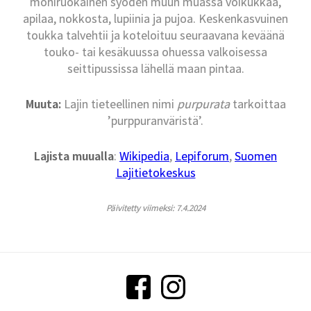
moniruokainen syöden muun muassa voikukkaa,
apilaa, nokkosta, lupiinia ja pujoa. Keskenkasvuinen
toukka talvehtii ja koteloituu seuraavana keväänä
touko- tai kesäkuussa ohuessa valkoisessa
seittipussissa lähellä maan pintaa.
Muuta:
Lajin tieteellinen nimi
purpurata
tarkoittaa
’purppuranväristä’.
Lajista muualla
:
Wikipedia
,
Lepiforum
,
Suomen
Lajitietokeskus
Päivitetty viimeksi: 7.4.2024