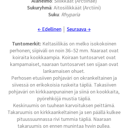
Alaheimo
: Siilikkäät (Arctiinae)
Sukuryhmä
: Aitosiilikkäät (Arctiini)
Suku
:
Rhyparia
← Edellinen
│
Seuraava →
Tuntomerkit:
Keltasiilikäs on melko isokokoinen
perhonen; siipiväli on noin 36–52 mm. Naaraat ovat
koiraita kookkaampia. Koiraan tuntosarvet ovat
kampamaiset, naaraan tuntosarvet sen sijaan ovat
lankamaisen ohuet.
Perhosen etusiiven pohjaväri on okrankeltainen ja
siivessä on erikokoisia ruskeita täpliä. Takasiiven
pohjaväri on kirkkaanpunainen ja siinä on kookkaita,
pyörehköjä mustia täpliä.
Keskiruumis on tuuhean karvoituksen peittämä.
Takaruumis on kirkkaankeltainen ja sen päällä kulkee
pituussuunnassa rivi tummia täpliä. Naaraan
takaruumis on ennen munintaa hyvin pullea.