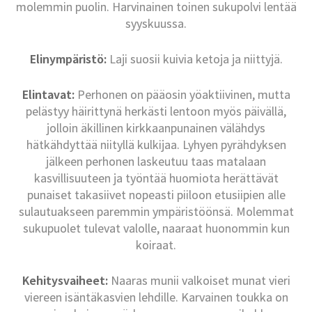
molemmin puolin. Harvinainen toinen sukupolvi lentää
syyskuussa.
Elinympäristö:
Laji suosii kuivia ketoja ja niittyjä.
Elintavat:
Perhonen on pääosin yöaktiivinen, mutta
pelästyy häirittynä herkästi lentoon myös päivällä,
jolloin äkillinen kirkkaanpunainen välähdys
hätkähdyttää niityllä kulkijaa. Lyhyen pyrähdyksen
jälkeen perhonen laskeutuu taas matalaan
kasvillisuuteen ja työntää huomiota herättävät
punaiset takasiivet nopeasti piiloon etusiipien alle
sulautuakseen paremmin ympäristöönsä. Molemmat
sukupuolet tulevat valolle, naaraat huonommin kun
koiraat.
Kehitysvaiheet:
Naaras munii valkoiset munat vieri
viereen isäntäkasvien lehdille. Karvainen toukka on