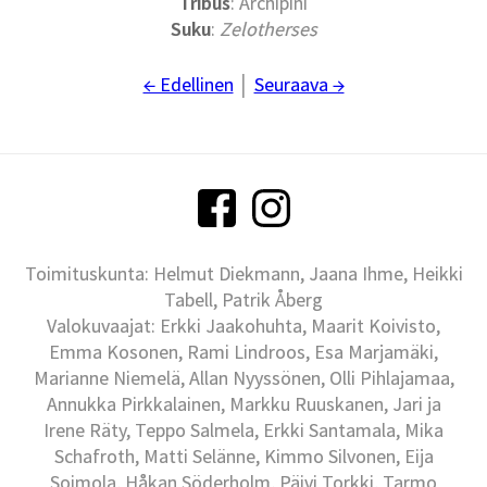
Tribus
: Archipini
Suku
:
Zelotherses
← Edellinen
│
Seuraava →
Toimituskunta: Helmut Diekmann, Jaana Ihme, Heikki
Tabell, Patrik Åberg
Valokuvaajat: Erkki Jaakohuhta, Maarit Koivisto,
Emma Kosonen, Rami Lindroos, Esa Marjamäki,
Marianne Niemelä, Allan Nyyssönen, Olli Pihlajamaa,
Annukka Pirkkalainen, Markku Ruuskanen, Jari ja
Irene Räty, Teppo Salmela, Erkki Santamala, Mika
Schafroth, Matti Selänne, Kimmo Silvonen, Eija
Soimola, Håkan Söderholm, Päivi Torkki, Tarmo