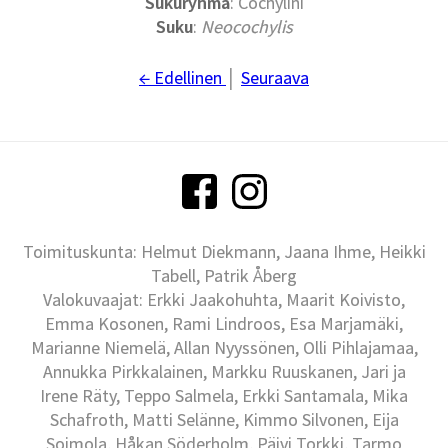
Sukuryhmä
: Cochylini
Suku
:
Neocochylis
← Edellinen
│
Seuraava
Toimituskunta: Helmut Diekmann, Jaana Ihme, Heikki
Tabell, Patrik Åberg
Valokuvaajat: Erkki Jaakohuhta, Maarit Koivisto,
Emma Kosonen, Rami Lindroos, Esa Marjamäki,
Marianne Niemelä, Allan Nyyssönen, Olli Pihlajamaa,
Annukka Pirkkalainen, Markku Ruuskanen, Jari ja
Irene Räty, Teppo Salmela, Erkki Santamala, Mika
Schafroth, Matti Selänne, Kimmo Silvonen, Eija
Soimola, Håkan Söderholm, Päivi Torkki, Tarmo