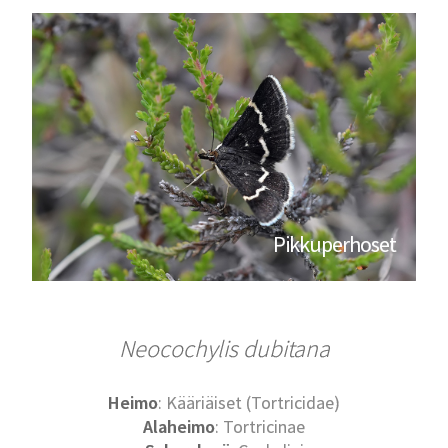
Pikkuperhoset
Neocochylis dubitana
Heimo
: Kääriäiset (Tortricidae)
Alaheimo
: Tortricinae