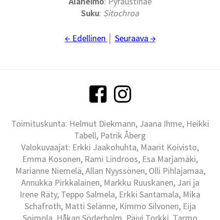
Alaheimo
: Pyraustinae
Suku
:
Sitochroa
← Edellinen
│
Seuraava →
Toimituskunta: Helmut Diekmann, Jaana Ihme, Heikki
Tabell, Patrik Åberg
Valokuvaajat: Erkki Jaakohuhta, Maarit Koivisto,
Emma Kosonen, Rami Lindroos, Esa Marjamäki,
Marianne Niemelä, Allan Nyyssönen, Olli Pihlajamaa,
Annukka Pirkkalainen, Markku Ruuskanen, Jari ja
Irene Räty, Teppo Salmela, Erkki Santamala, Mika
Schafroth, Matti Selänne, Kimmo Silvonen, Eija
Soimola, Håkan Söderholm, Päivi Torkki, Tarmo