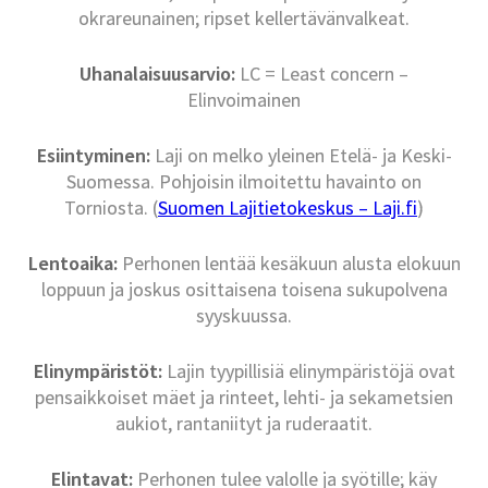
okrareunainen; ripset kellertävänvalkeat.
Uhanalaisuusarvio:
LC = Least concern –
Elinvoimainen
Esiintyminen:
Laji on melko yleinen Etelä- ja Keski-
Suomessa. Pohjoisin ilmoitettu havainto on
Torniosta. (
Suomen Lajitietokeskus – Laji.fi
)
Lentoaika:
Perhonen lentää kesäkuun alusta elokuun
loppuun ja joskus osittaisena toisena sukupolvena
syyskuussa.
Elinympäristöt:
Lajin tyypillisiä elinympäristöjä ovat
pensaikkoiset mäet ja rinteet, lehti- ja sekametsien
aukiot, rantaniityt ja ruderaatit.
Elintavat:
Perhonen tulee valolle ja syötille; käy