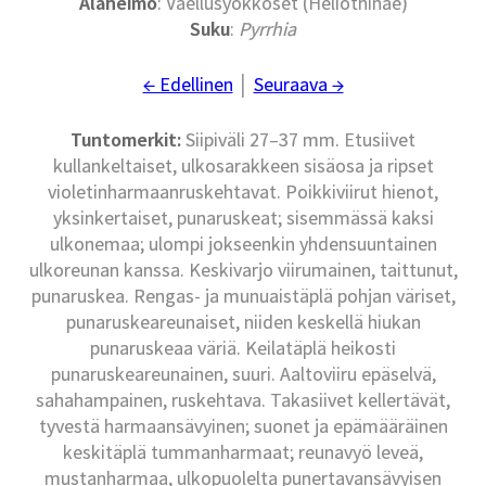
Alaheimo
: Vaellusyökköset (Heliothinae)
Suku
:
Pyrrhia
← Edellinen
│
Seuraava →
Tuntomerkit:
Siipiväli 27–37 mm. Etusiivet
kullankeltaiset, ulkosarakkeen sisäosa ja ripset
violetinharmaanruskehtavat. Poikkiviirut hienot,
yksinkertaiset, punaruskeat; sisemmässä kaksi
ulkonemaa; ulompi jokseenkin yhdensuuntainen
ulkoreunan kanssa. Keskivarjo viirumainen, taittunut,
punaruskea. Rengas- ja munuaistäplä pohjan väriset,
punaruskeareunaiset, niiden keskellä hiukan
punaruskeaa väriä. Keilatäplä heikosti
punaruskeareunainen, suuri. Aaltoviiru epäselvä,
sahahampainen, ruskehtava. Takasiivet kellertävät,
tyvestä harmaansävyinen; suonet ja epämääräinen
keskitäplä tummanharmaat; reunavyö leveä,
mustanharmaa, ulkopuolelta punertavansävyisen