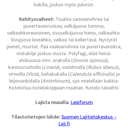
kukilla, joskus myös päivisin.
Kehitysvaiheet:
Toukka sameanvihreä tai
punertavanruskea; selkäjuova tumma,
valkeahkoreunainen; sivuselkäjuova hieno, valkeahko.
Sivujuova leveähkö, valkea tai kellertävä. Nystyrät
pienet, mustat. Pää vaaleanvihreä tai punertavanokra;
niskakilpi joskus musta. Polyfagi, elää heinä-
elokuussa mm. orakolla (
Ononis spinosa
),
kannusruoholla (
Linaria
), vadelmalla (
Rubus idaeus
),
virnoilla (
Vicia
), kehäkukalla (
Calendula officinalis
) ja
leijonankidalla (
Antirrhinum
), syö mielellään kukkia.
Koteloituu kotelokoppaan maahan. Kotelo talvehtii.
Lajista muualla:
Lepiforum
Tilastotietojen lähde:
Suomen Lajitietokeskus –
Laji.fi