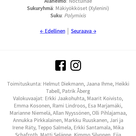
Alaheimo
: Noctuinae
Sukuryhmä
: Mäkiyökköset (Xylenini)
Suku
:
Polymixis
← Edellinen
│
Seuraava →
Toimituskunta: Helmut Diekmann, Jaana Ihme, Heikki
Tabell, Patrik Åberg
Valokuvaajat: Erkki Jaakohuhta, Maarit Koivisto,
Emma Kosonen, Rami Lindroos, Esa Marjamäki,
Marianne Niemelä, Allan Nyyssönen, Olli Pihlajamaa,
Annukka Pirkkalainen, Markku Ruuskanen, Jari ja
Irene Räty, Teppo Salmela, Erkki Santamala, Mika
Schafroth, Matti Selänne, Kimmo Silvonen, Eija